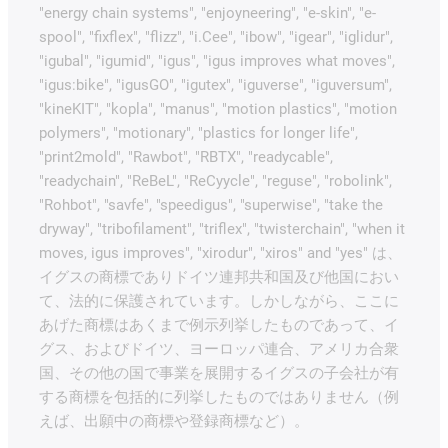
"energy chain systems", "enjoyneering", "e-skin", "e-
spool", "fixflex", "flizz", "i.Cee", "ibow", "igear", "iglidur",
"igubal", "igumid", "igus", "igus improves what moves",
"igus:bike", "igusGO", "igutex", "iguverse", "iguversum",
"kineKIT", "kopla", "manus", "motion plastics", "motion
polymers", "motionary", "plastics for longer life",
"print2mold", "Rawbot", "RBTX", "readycable",
"readychain", "ReBeL", "ReCyycle", "reguse", "robolink",
"Rohbot", "savfe", "speedigus", "superwise", "take the
dryway", "tribofilament", "triflex", "twisterchain", "when it
moves, igus improves", "xirodur", "xiros" and "yes" は、
イグスの商標でありドイツ連邦共和国及び他国におい
て、法的に保護されています。しかしながら、ここに
あげた商標はあくまで例示列挙したものであって、イ
グス、およびドイツ、ヨーロッパ連合、アメリカ合衆
国、その他の国で事業を展開するイグスの子会社が有
する商標を包括的に列挙したものではありません（例
えば、出願中の商標や登録商標など）。