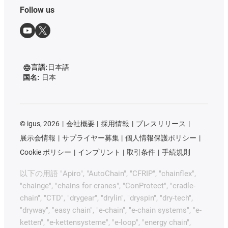
Follow us
言語:
日本語
国名:
日本
©
igus, 2026
会社概要
採用情報
プレスリリース
展示会情報
サプライヤー募集
個人情報保護ポリシー
Cookie ポリシー
インプリント
取引条件
手続規則
以下の用語 "Apiro", "AutoChain", "CFRIP", "chainflex",
"chainge", "chains for cranes", "ConProtect", "cradle-
chain", "CTD", "drygear", "drylin", "dryspin", "dry-tech",
"dryway", "easy chain", "e-chain", "e-chain systems", "e-
ketten", "e-kettensysteme", "e-loop", "energy chain",