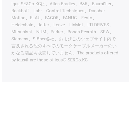
igus SE&Co.KGは、Allen Bradley、B&R、Baumüller、
Beckhoff、Lahr、Control Techniques、Danaher
Motion、ELAU、FAGOR、FANUC、Festo、
Heidenhain、Jetter、Lenze、LinMot、LTi DRiVES、
Mitsubishi、NUM、Parker、Bosch Rexroth、SEW、
Siemens、Stöber各社、およびこのウェブサイト内で
言及される他のすべてのモータケーブルメーカーのい
かなる製品も販売していません。The products offered
by igus® are those of igus® SE&Co.KG