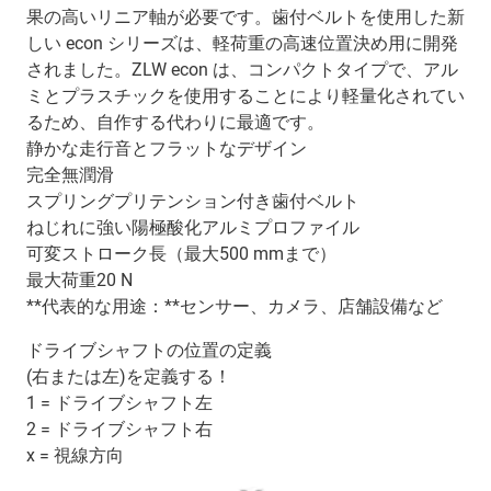
果の高いリニア軸が必要です。歯付ベルトを使用した新
しい econ シリーズは、軽荷重の高速位置決め用に開発
されました。ZLW econ は、コンパクトタイプで、アル
ミとプラスチックを使用することにより軽量化されてい
るため、自作する代わりに最適です。
静かな走行音とフラットなデザイン
完全無潤滑
スプリングプリテンション付き歯付ベルト
ねじれに強い陽極酸化アルミプロファイル
可変ストローク長（最大500 mmまで）
最大荷重20 N
**代表的な用途：**センサー、カメラ、店舗設備など
ドライブシャフトの位置の定義
(右または左)を定義する！
1 = ドライブシャフト左
2 = ドライブシャフト右
x = 視線方向