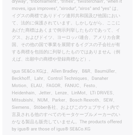
dryway", "tribofilament", "triflex", "twisterchain", "when it
moves, igus improves", "xirodur", "xiros" and "yes" は、
イグスの商標でありドイツ連邦共和国及び他国におい
て、法的に保護されています。しかしながら、ここに
あげた商標はあくまで例示列挙したものであって、イ
グス、およびドイツ、ヨーロッパ連合、アメリカ合衆
国、その他の国で事業を展開するイグスの子会社が有
する商標を包括的に列挙したものではありません（例
えば、出願中の商標や登録商標など）。
igus SE&Co.KGは、Allen Bradley、B&R、Baumüller、
Beckhoff、Lahr、Control Techniques、Danaher
Motion、ELAU、FAGOR、FANUC、Festo、
Heidenhain、Jetter、Lenze、LinMot、LTi DRiVES、
Mitsubishi、NUM、Parker、Bosch Rexroth、SEW、
Siemens、Stöber各社、およびこのウェブサイト内で
言及される他のすべてのモータケーブルメーカーのい
かなる製品も販売していません。The products offered
by igus® are those of igus® SE&Co.KG