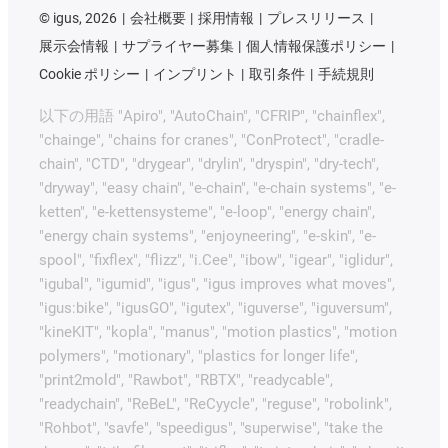
©
igus, 2026
会社概要
採用情報
プレスリリース
展示会情報
サプライヤー募集
個人情報保護ポリシー
Cookie ポリシー
インプリント
取引条件
手続規則
以下の用語 "Apiro", "AutoChain", "CFRIP", "chainflex",
"chainge", "chains for cranes", "ConProtect", "cradle-
chain", "CTD", "drygear", "drylin", "dryspin", "dry-tech",
"dryway", "easy chain", "e-chain", "e-chain systems", "e-
ketten", "e-kettensysteme", "e-loop", "energy chain",
"energy chain systems", "enjoyneering", "e-skin", "e-
spool", "fixflex", "flizz", "i.Cee", "ibow", "igear", "iglidur",
"igubal", "igumid", "igus", "igus improves what moves",
"igus:bike", "igusGO", "igutex", "iguverse", "iguversum",
"kineKIT", "kopla", "manus", "motion plastics", "motion
polymers", "motionary", "plastics for longer life",
"print2mold", "Rawbot", "RBTX", "readycable",
"readychain", "ReBeL", "ReCyycle", "reguse", "robolink",
"Rohbot", "savfe", "speedigus", "superwise", "take the