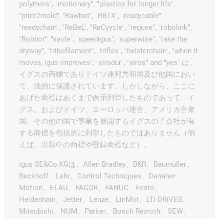
polymers", "motionary", "plastics for longer life",
"print2mold", "Rawbot", "RBTX", "readycable",
"readychain", "ReBeL", "ReCyycle", "reguse", "robolink",
"Rohbot", "savfe", "speedigus", "superwise", "take the
dryway", "tribofilament", "triflex", "twisterchain", "when it
moves, igus improves", "xirodur", "xiros" and "yes" は、
イグスの商標でありドイツ連邦共和国及び他国におい
て、法的に保護されています。しかしながら、ここに
あげた商標はあくまで例示列挙したものであって、イ
グス、およびドイツ、ヨーロッパ連合、アメリカ合衆
国、その他の国で事業を展開するイグスの子会社が有
する商標を包括的に列挙したものではありません（例
えば、出願中の商標や登録商標など）。
igus SE&Co.KGは、Allen Bradley、B&R、Baumüller、
Beckhoff、Lahr、Control Techniques、Danaher
Motion、ELAU、FAGOR、FANUC、Festo、
Heidenhain、Jetter、Lenze、LinMot、LTi DRiVES、
Mitsubishi、NUM、Parker、Bosch Rexroth、SEW、