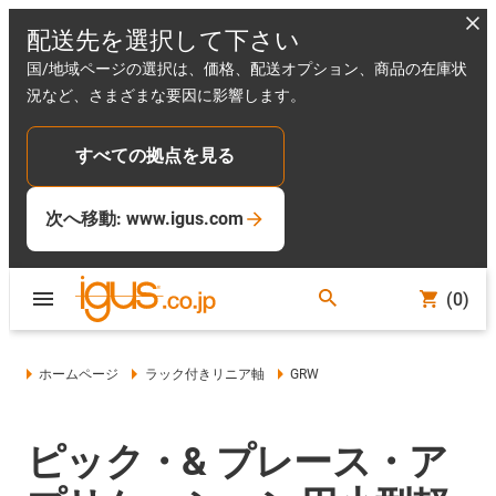
配送先を選択して下さい
国/地域ページの選択は、価格、配送オプション、商品の在庫状
況など、さまざまな要因に影響します。
すべての拠点を見る
次へ移動: www.igus.com
(0)
ホームページ
ラック付きリニア軸
GRW
ピック・& プレース・ア