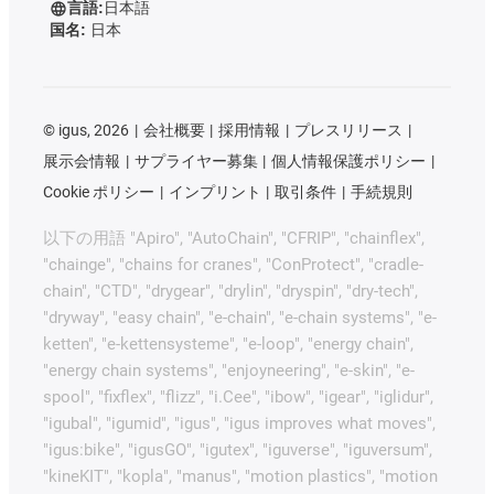
言語:
日本語
国名:
日本
©
igus, 2026
会社概要
採用情報
プレスリリース
展示会情報
サプライヤー募集
個人情報保護ポリシー
Cookie ポリシー
インプリント
取引条件
手続規則
以下の用語 "Apiro", "AutoChain", "CFRIP", "chainflex",
"chainge", "chains for cranes", "ConProtect", "cradle-
chain", "CTD", "drygear", "drylin", "dryspin", "dry-tech",
"dryway", "easy chain", "e-chain", "e-chain systems", "e-
ketten", "e-kettensysteme", "e-loop", "energy chain",
"energy chain systems", "enjoyneering", "e-skin", "e-
spool", "fixflex", "flizz", "i.Cee", "ibow", "igear", "iglidur",
"igubal", "igumid", "igus", "igus improves what moves",
"igus:bike", "igusGO", "igutex", "iguverse", "iguversum",
"kineKIT", "kopla", "manus", "motion plastics", "motion