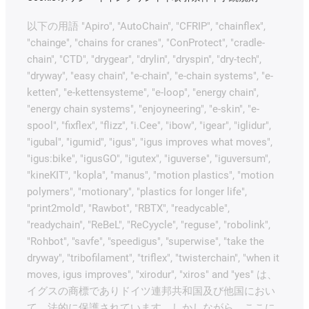
以下の用語 "Apiro", "AutoChain", "CFRIP", "chainflex",
"chainge", "chains for cranes", "ConProtect", "cradle-
chain", "CTD", "drygear", "drylin", "dryspin", "dry-tech",
"dryway", "easy chain", "e-chain", "e-chain systems", "e-
ketten", "e-kettensysteme", "e-loop", "energy chain",
"energy chain systems", "enjoyneering", "e-skin", "e-
spool", "fixflex", "flizz", "i.Cee", "ibow", "igear", "iglidur",
"igubal", "igumid", "igus", "igus improves what moves",
"igus:bike", "igusGO", "igutex", "iguverse", "iguversum",
"kineKIT", "kopla", "manus", "motion plastics", "motion
polymers", "motionary", "plastics for longer life",
"print2mold", "Rawbot", "RBTX", "readycable",
"readychain", "ReBeL", "ReCyycle", "reguse", "robolink",
"Rohbot", "savfe", "speedigus", "superwise", "take the
dryway", "tribofilament", "triflex", "twisterchain", "when it
moves, igus improves", "xirodur", "xiros" and "yes" は、
イグスの商標でありドイツ連邦共和国及び他国におい
て、法的に保護されています。しかしながら、ここに