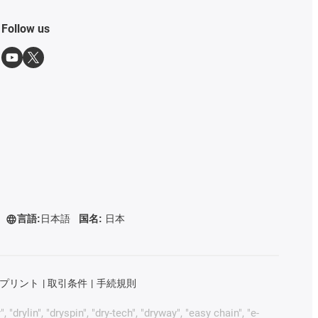
Follow us
言語:
日本語
国名:
日本
プリント
取引条件
手続規則
rylin", "dryspin", "dry-tech", "dryway", "easy chain", "e-