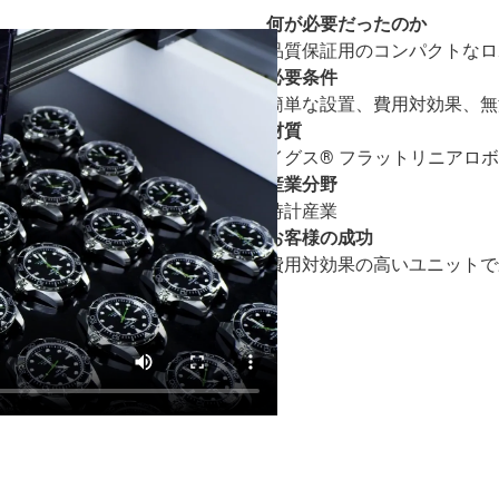
何が必要だったのか
品質保証用のコンパクトなロ
必要条件
簡単な設置、費用対効果、無
材質
イグス® フラットリニアロ
産業分野
時計産業
お客様の成功
費用対効果の高いユニットで