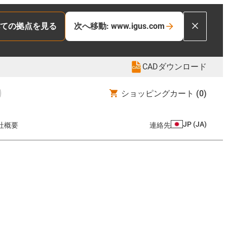
ての拠点を見る
次へ移動: www.igus.com
CADダウンロード
ショッピングカート
(0)
JP
(
JA
)
社概要
連絡先