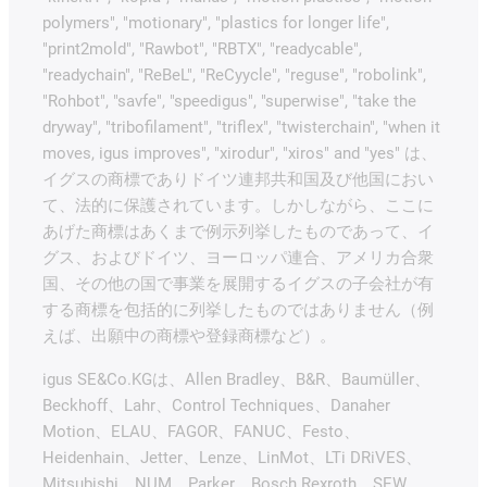
polymers", "motionary", "plastics for longer life",
"print2mold", "Rawbot", "RBTX", "readycable",
"readychain", "ReBeL", "ReCyycle", "reguse", "robolink",
"Rohbot", "savfe", "speedigus", "superwise", "take the
dryway", "tribofilament", "triflex", "twisterchain", "when it
moves, igus improves", "xirodur", "xiros" and "yes" は、
イグスの商標でありドイツ連邦共和国及び他国におい
て、法的に保護されています。しかしながら、ここに
あげた商標はあくまで例示列挙したものであって、イ
グス、およびドイツ、ヨーロッパ連合、アメリカ合衆
国、その他の国で事業を展開するイグスの子会社が有
する商標を包括的に列挙したものではありません（例
えば、出願中の商標や登録商標など）。
igus SE&Co.KGは、Allen Bradley、B&R、Baumüller、
Beckhoff、Lahr、Control Techniques、Danaher
Motion、ELAU、FAGOR、FANUC、Festo、
Heidenhain、Jetter、Lenze、LinMot、LTi DRiVES、
Mitsubishi、NUM、Parker、Bosch Rexroth、SEW、