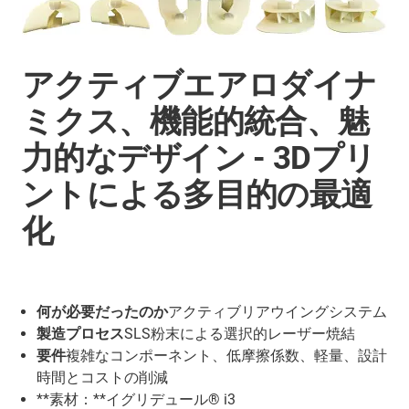
アクティブエアロダイナ
ミクス、機能的統合、魅
力的なデザイン - 3Dプリ
ントによる多目的の最適
化
何が必要だったのか
アクティブリアウイングシステム
製造プロセス
SLS粉末による選択的レーザー焼結
要件
複雑なコンポーネント、低摩擦係数、軽量、設計
時間とコストの削減
**素材：**イグリデュール® i3