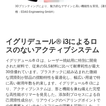
3Dプリンティングにより、魅力的なデザインと高い機能性を実現。(著
権：EDAG Engineering GmbH）
イグリデュール® i3によるロ
スのないアクティブシステム
イグリデュール® i3 は、レーザー焼結用に特別に開発
された材料で、従来のSLS材料に比べて耐摩耗性が最大
30倍優れています。プラスチックに組み込まれた微細
な潤滑剤が部品の摺動特性を最適化し、幅広い用途で特
に高い耐用年数を約束します。イグリデュール® i3によ
り、アクティブシステムは、形と機能を兼ね備えた完璧
な高性能ポリマーを発見した。添加剤プロセスによる自
己潤滑性成分が、リアウイングのベアリングポイントで
の低摩擦とメンテナンスフリーの調整を可能にした。こ