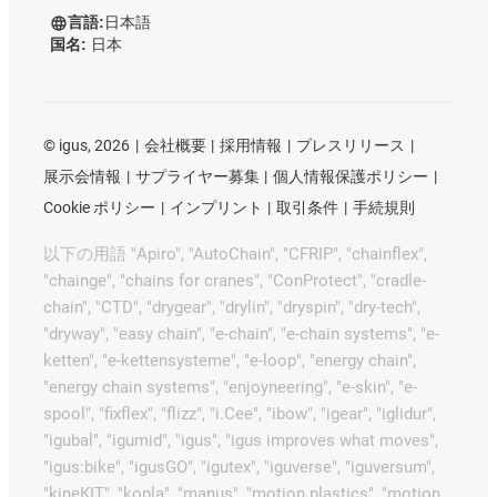
言語:
日本語
国名:
日本
©
igus, 2026
会社概要
採用情報
プレスリリース
展示会情報
サプライヤー募集
個人情報保護ポリシー
Cookie ポリシー
インプリント
取引条件
手続規則
以下の用語 "Apiro", "AutoChain", "CFRIP", "chainflex",
"chainge", "chains for cranes", "ConProtect", "cradle-
chain", "CTD", "drygear", "drylin", "dryspin", "dry-tech",
"dryway", "easy chain", "e-chain", "e-chain systems", "e-
ketten", "e-kettensysteme", "e-loop", "energy chain",
"energy chain systems", "enjoyneering", "e-skin", "e-
spool", "fixflex", "flizz", "i.Cee", "ibow", "igear", "iglidur",
"igubal", "igumid", "igus", "igus improves what moves",
"igus:bike", "igusGO", "igutex", "iguverse", "iguversum",
"kineKIT", "kopla", "manus", "motion plastics", "motion