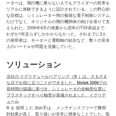
ーターは、飛行機に乗らない人でもグライダーの世界を
リアルに体験できるように設計されている。この野心的
な目標は、シミュレーター用の複雑な電子制御システム
だけでなく、オリジナルの飛行機胴体の助けを借りて支
えられた。2006年4月の発案から翌年のTÜV承認まで、
わずか1年足らずしかかからなかった。それまでに3人
の発明者は、モーターと運動軸の結合など、数々の安全
上のハードルや問題を克服していた。
ソリューション
当社の イグリデュールベアリング（® ）は、さまざま
な点でお役に立つことができました。Motek 2006での
長時間の協議に基づき、シミュレータの全軸受位置に
プラスチックすべり軸受が装備されました。イグリデ
ュール
® を 採用 した 決め手は 、メンテナンスフリーで費用
対効果が高く、取り扱いが非常に簡単なことでした。取