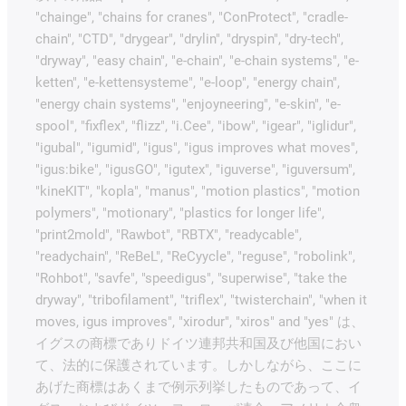
"chainge", "chains for cranes", "ConProtect", "cradle-
chain", "CTD", "drygear", "drylin", "dryspin", "dry-tech",
"dryway", "easy chain", "e-chain", "e-chain systems", "e-
ketten", "e-kettensysteme", "e-loop", "energy chain",
"energy chain systems", "enjoyneering", "e-skin", "e-
spool", "fixflex", "flizz", "i.Cee", "ibow", "igear", "iglidur",
"igubal", "igumid", "igus", "igus improves what moves",
"igus:bike", "igusGO", "igutex", "iguverse", "iguversum",
"kineKIT", "kopla", "manus", "motion plastics", "motion
polymers", "motionary", "plastics for longer life",
"print2mold", "Rawbot", "RBTX", "readycable",
"readychain", "ReBeL", "ReCyycle", "reguse", "robolink",
"Rohbot", "savfe", "speedigus", "superwise", "take the
dryway", "tribofilament", "triflex", "twisterchain", "when it
moves, igus improves", "xirodur", "xiros" and "yes" は、
イグスの商標でありドイツ連邦共和国及び他国におい
て、法的に保護されています。しかしながら、ここに
あげた商標はあくまで例示列挙したものであって、イ