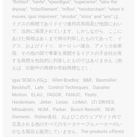
"Rohbot", "savfe", "speedigus", "superwise", "take the
dryway", "tribofilament", "triflex", "twisterchain", "when it
moves, igus improves", "xirodur", "xiros" and "yes" は、
イグスの商標でありドイツ連邦共和国及び他国におい
て、法的に保護されています。しかしながら、ここに
あげた商標はあくまで例示列挙したものであって、イ
グス、およびドイツ、ヨーロッパ連合、アメリカ合衆
国、その他の国で事業を展開するイグスの子会社が有
する商標を包括的に列挙したものではありません（例
えば、出願中の商標や登録商標など）。
igus SE&Co.KGは、Allen Bradley、B&R、Baumüller、
Beckhoff、Lahr、Control Techniques、Danaher
Motion、ELAU、FAGOR、FANUC、Festo、
Heidenhain、Jetter、Lenze、LinMot、LTi DRiVES、
Mitsubishi、NUM、Parker、Bosch Rexroth、SEW、
Siemens、Stöber各社、およびこのウェブサイト内で
言及される他のすべてのモータケーブルメーカーのい
かなる製品も販売していません。The products offered