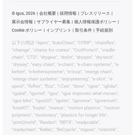
©
igus, 2026
会社概要
採用情報
プレスリリース
展示会情報
サプライヤー募集
個人情報保護ポリシー
Cookie ポリシー
インプリント
取引条件
手続規則
以下の用語 "Apiro", "AutoChain", "CFRIP", "chainflex",
"chainge", "chains for cranes", "ConProtect", "cradle-
chain", "CTD", "drygear", "drylin", "dryspin", "dry-tech",
"dryway", "easy chain", "e-chain", "e-chain systems", "e-
ketten", "e-kettensysteme", "e-loop", "energy chain",
"energy chain systems", "enjoyneering", "e-skin", "e-
spool", "fixflex", "flizz", "i.Cee", "ibow", "igear", "iglidur",
"igubal", "igumid", "igus", "igus improves what moves",
"igus:bike", "igusGO", "igutex", "iguverse", "iguversum",
"kineKIT", "kopla", "manus", "motion plastics", "motion
polymers", "motionary", "plastics for longer life",
"print2mold", "Rawbot", "RBTX", "readycable",
"readychain", "ReBeL", "ReCyycle", "reguse", "robolink",