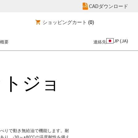
CADダウンロード
ショッピングカート
(0)
JP
(
JA
)
概要
連絡先
ットジョ
べりで動き無給油で機能します。耐
、-30～+80°Cの温度耐性を備え