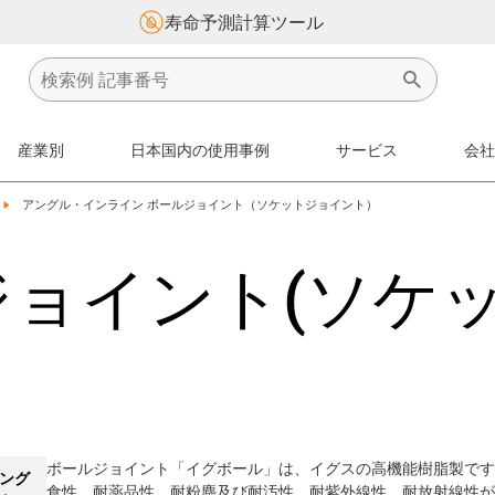
寿命予測計算ツール
産業別
日本国内の使用事例
サービス
会社
igus-icon-arrow-right
アングル・インライン ボールジョイント（ソケットジョイント）
ジョイント(ソケ
ボールジョイント「イグボール」は、イグスの高機能樹脂製です
ング
食性、耐薬品性、耐粉塵及び耐汚性、耐紫外線性、耐放射線性があり