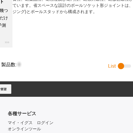
ト
ています。省スペースな設計のボールソケット形ジョイントは、
幾つ
ジング)とボールスタッドから構成されます。
だけ
予測
igus-icon-3arrow
製品数:
0
List
ご要望
各種サービス
マイ・イグス ログイン
オンラインツール