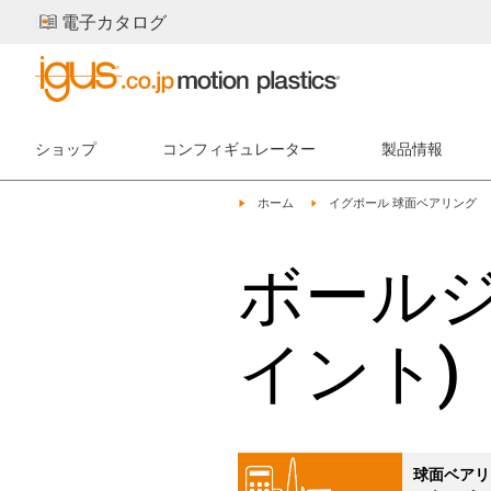
電子カタログ
ショップ
コンフィギュレーター
製品情報
igus-icon-arrow-right
igus-icon-arrow-right
ホーム
イグボール 球面ベアリング
ボール
イント)
球面ベアリ