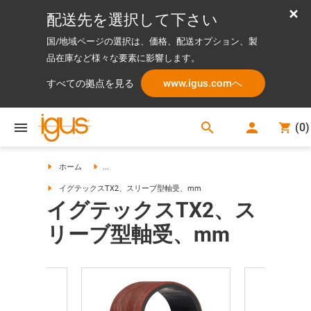
配送先を選択して下さい
国/地域ページの選択は、価格、配送オプション、製
品在庫など様々な要素に影響します。
www.igus.comへ
すべての拠点を見る
search
(
0
)
search
ホーム
...
イグテックスTX2、スリーブ型軸受、mm
イグテックスTX2、ス
リーブ型軸受、mm