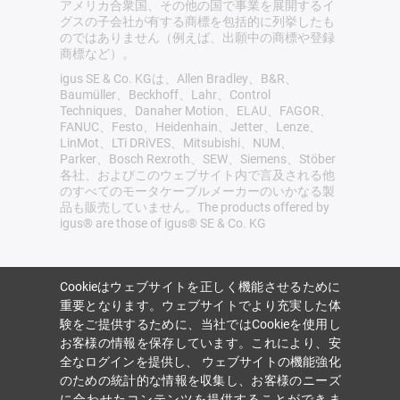
アメリカ合衆国、その他の国で事業を展開するイ
グスの子会社が有する商標を包括的に列挙したも
のではありません（例えば、出願中の商標や登録
商標など）。
igus SE & Co. KGは、Allen Bradley、B&R、
Baumüller、Beckhoff、Lahr、Control
Techniques、Danaher Motion、ELAU、FAGOR、
FANUC、Festo、Heidenhain、Jetter、Lenze、
LinMot、LTi DRiVES、Mitsubishi、NUM、
Parker、Bosch Rexroth、SEW、Siemens、Stöber
各社、およびこのウェブサイト内で言及される他
のすべてのモータケーブルメーカーのいかなる製
品も販売していません。The products offered by
igus® are those of igus® SE & Co. KG
Cookieはウェブサイトを正しく機能させるために
重要となります。ウェブサイトでより充実した体
験をご提供するために、当社ではCookieを使用し
お客様の情報を保存しています。これにより、安
全なログインを提供し、 ウェブサイトの機能強化
のための統計的な情報を収集し、お客様のニーズ
に合わせたコンテンツを提供することができま