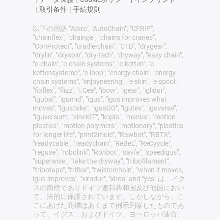
|
取引条件
|
手続規則
以下の用語 "Apiro", "AutoChain", "CFRIP",
"chainflex", "chainge", "chains for cranes",
"ConProtect", "cradle-chain", "CTD", "drygear",
"drylin", "dryspin", "dry-tech", "dryway", "easy chain",
"e-chain", "e-chain systems", "e-ketten", "e-
kettensysteme", "e-loop", "energy chain", "energy
chain systems", "enjoyneering", "e-skin", "e-spool",
"fixflex", "flizz", "i.Cee", "ibow", "igear", "iglidur",
"igubal", "igumid", "igus", "igus improves what
moves", "igus:bike", "igusGO", "igutex", "iguverse",
"iguversum", "kineKIT", "kopla", "manus", "motion
plastics", "motion polymers", "motionary", "plastics
for longer life", "print2mold", "Rawbot", "RBTX",
"readycable", "readychain", "ReBeL", "ReCyycle",
"reguse", "robolink", "Rohbot", "savfe", "speedigus",
"superwise", "take the dryway", "tribofilament",
"tribotape", "triflex", "twisterchain", "when it moves,
igus improves", "xirodur", "xiros" and "yes" は、イグ
スの商標でありドイツ連邦共和国及び他国におい
て、法的に保護されています。しかしながら、こ
こにあげた商標はあくまで例示列挙したものであ
って、イグス、およびドイツ、ヨーロッパ連合、