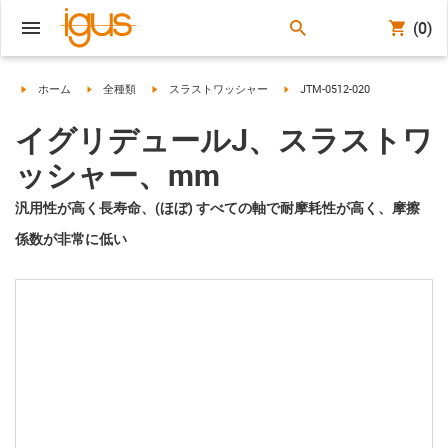
(0)
igus-icon-arrow-right
igus-icon-arrow-right
igus-icon-arrow-right
igus-icon-arrow-right
ホーム
全種類
スラストワッシャー
JTM-0512-020
イグリデュールJ、スラストワ
ッシャー、mm
汎用性が高く長寿命、(ほぼ) すべての軸で耐摩耗性が高く、摩擦
係数が非常に低い