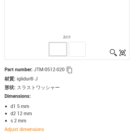
2の1
igus-ico
igu
igus-icon-copy-clipboard
Part number
:
JTM-0512-020
材質
:
iglidur® J
形状
:
スラストワッシャー
Dimensions
:
d1 5 mm
d2 12 mm
s 2 mm
Adjust dimensions