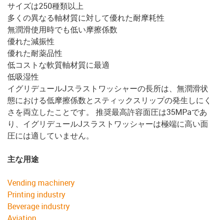
サイズは250種類以上
多くの異なる軸材質に対して優れた耐摩耗性
無潤滑使用時でも低い摩擦係数
優れた減振性
優れた耐薬品性
低コストな軟質軸材質に最適
低吸湿性
イグリデュールJスラストワッシャーの長所は、無潤滑状
態における低摩擦係数とスティックスリップの発生しにく
さを両立したことです。 推奨最高許容面圧は35MPaであ
り、イグリデュールJスラストワッシャーは極端に高い面
圧には適していません。
主な用途
Vending machinery
Printing industry
Beverage industry
Aviation