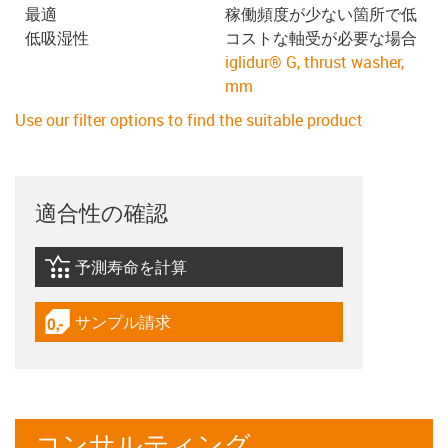
最適
稼働頻度が少ない箇所で低
低吸湿性
コストな軸受が必要な場合
iglidur® G, thrust washer,
mm
Use our filter options to find the suitable product
適合性の確認
予測寿命を計算
igus-icon-lebensdauerrechner
サンプル請求
igus-icon-gratismuster
コンサルティング