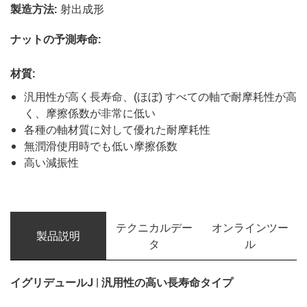
製造方法
:
射出成形
ナットの予測寿命
:
材質
:
汎用性が高く長寿命、(ほぼ) すべての軸で耐摩耗性が高
く、摩擦係数が非常に低い
各種の軸材質に対して優れた耐摩耗性
無潤滑使用時でも低い摩擦係数
高い減振性
テクニカルデー
オンラインツー
製品説明
タ
ル
イグリデュールJ | 汎用性の高い長寿命タイプ