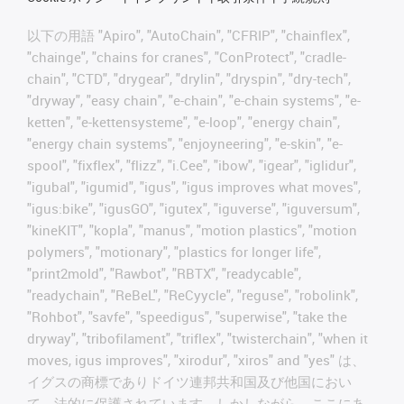
以下の用語 "Apiro", "AutoChain", "CFRIP", "chainflex",
"chainge", "chains for cranes", "ConProtect", "cradle-
chain", "CTD", "drygear", "drylin", "dryspin", "dry-tech",
"dryway", "easy chain", "e-chain", "e-chain systems", "e-
ketten", "e-kettensysteme", "e-loop", "energy chain",
"energy chain systems", "enjoyneering", "e-skin", "e-
spool", "fixflex", "flizz", "i.Cee", "ibow", "igear", "iglidur",
"igubal", "igumid", "igus", "igus improves what moves",
"igus:bike", "igusGO", "igutex", "iguverse", "iguversum",
"kineKIT", "kopla", "manus", "motion plastics", "motion
polymers", "motionary", "plastics for longer life",
"print2mold", "Rawbot", "RBTX", "readycable",
"readychain", "ReBeL", "ReCyycle", "reguse", "robolink",
"Rohbot", "savfe", "speedigus", "superwise", "take the
dryway", "tribofilament", "triflex", "twisterchain", "when it
moves, igus improves", "xirodur", "xiros" and "yes" は、
イグスの商標でありドイツ連邦共和国及び他国におい
て、法的に保護されています。しかしながら、ここにあ