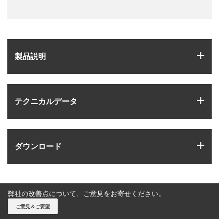
igus
製品説明
igus
テクニカルデータ
igus
ダウンロード
弊社の改善点について、ご意見をお寄せください。
ご意見＆ご要望