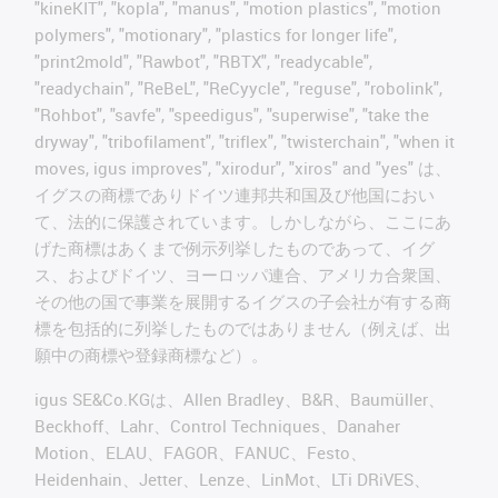
"kineKIT", "kopla", "manus", "motion plastics", "motion
polymers", "motionary", "plastics for longer life",
"print2mold", "Rawbot", "RBTX", "readycable",
"readychain", "ReBeL", "ReCyycle", "reguse", "robolink",
"Rohbot", "savfe", "speedigus", "superwise", "take the
dryway", "tribofilament", "triflex", "twisterchain", "when it
moves, igus improves", "xirodur", "xiros" and "yes" は、
イグスの商標でありドイツ連邦共和国及び他国におい
て、法的に保護されています。しかしながら、ここにあ
げた商標はあくまで例示列挙したものであって、イグ
ス、およびドイツ、ヨーロッパ連合、アメリカ合衆国、
その他の国で事業を展開するイグスの子会社が有する商
標を包括的に列挙したものではありません（例えば、出
願中の商標や登録商標など）。
igus SE&Co.KGは、Allen Bradley、B&R、Baumüller、
Beckhoff、Lahr、Control Techniques、Danaher
Motion、ELAU、FAGOR、FANUC、Festo、
Heidenhain、Jetter、Lenze、LinMot、LTi DRiVES、