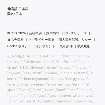
言語:
日本語
国名:
日本
©
igus, 2026
会社概要
採用情報
プレスリリース
展示会情報
サプライヤー募集
個人情報保護ポリシー
Cookie ポリシー
インプリント
取引条件
手続規則
以下の用語 "Apiro", "AutoChain", "CFRIP", "chainflex",
"chainge", "chains for cranes", "ConProtect", "cradle-
chain", "CTD", "drygear", "drylin", "dryspin", "dry-tech",
"dryway", "easy chain", "e-chain", "e-chain systems", "e-
ketten", "e-kettensysteme", "e-loop", "energy chain",
"energy chain systems", "enjoyneering", "e-skin", "e-
spool", "fixflex", "flizz", "i.Cee", "ibow", "igear", "iglidur",
"igubal", "igumid", "igus", "igus improves what moves",
"igus:bike", "igusGO", "igutex", "iguverse", "iguversum",