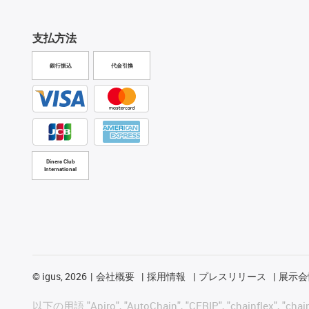
支払方法
銀行振込
代金引換
Diners Club
International
©
igus, 2026
会社概要
採用情報
プレスリリース
展示会
以下の用語 "Apiro", "AutoChain", "CFRIP", "chainflex", "chainge",