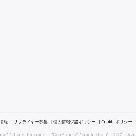
情報
サプライヤー募集
個人情報保護ポリシー
Cookie ポリシー
 "chains for cranes", "ConProtect", "cradle-chain", "CTD", "drygear"