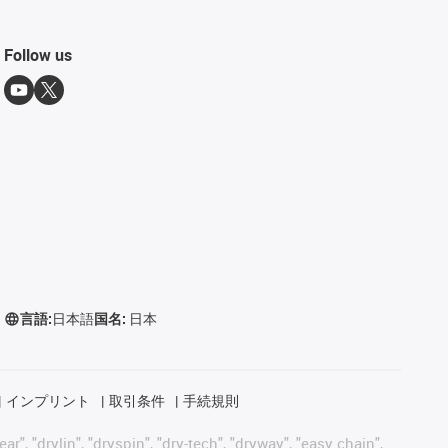
Follow us
言語:
日本語
国名:
日本
インプリント
取引条件
手続規則
, "drylin", "dryspin", "dry-tech", "dryway", "easy chain",