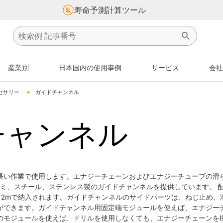
寿命予測計算ツール
産業別
日本国内の使用事例
サービス
会社
on-arrow-right
igus-icon-arrow-right
セサリー
ガイドチャンネル
チャンネル
長い作業で使用します。エナジーチェーンおよびエナジーチューブの滑
ミ、スチール、ステンレス製のガイドチャンネルを提供しています。 配
長さ2mで納入されます。ガイドチャンネルのサイドパーツは、ねじ止め
ができます。ガイドチャンネル用固定端モジュールを使えば、エナジーチ
のモジュールを使えば、ドリルを使用しなくても、エナジーチェーンを