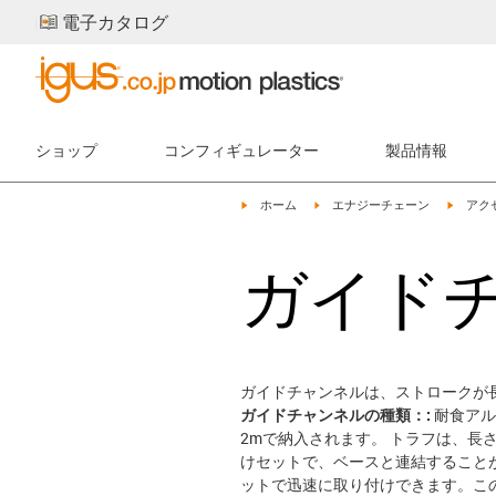
電子カタログ
ショップ
コンフィギュレーター
製品情報
igus-icon-arrow-right
igus-icon-arrow-right
igus-ic
ホーム
エナジーチェーン
アク
ガイド
ガイドチャンネルは、ストロークが
ガイドチャンネルの種類：:
耐食アル
2mで納入されます。 トラフは、
けセットで、ベースと連結すること
ットで迅速に取り付けできます。こ