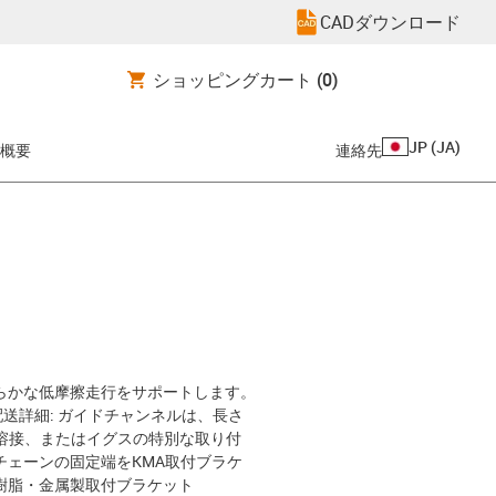
CADダウンロード
ショッピングカート
(0)
JP
(
JA
)
概要
連絡先
らかな低摩擦走行をサポートします。
送詳細: ガイドチャンネルは、長さ
、溶接、またはイグスの特別な取り付
ェーンの固定端をKMA取付ブラケ
樹脂・金属製取付ブラケット