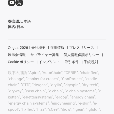
言語:
日本語
国名:
日本
©
igus, 2026
会社概要
採用情報
プレスリリース
展示会情報
サプライヤー募集
個人情報保護ポリシー
Cookie ポリシー
インプリント
取引条件
手続規則
以下の用語 "Apiro", "AutoChain", "CFRIP", "chainflex",
"chainge", "chains for cranes", "ConProtect", "cradle-
chain", "CTD", "drygear", "drylin", "dryspin", "dry-tech",
"dryway", "easy chain", "e-chain", "e-chain systems", "e-
ketten", "e-kettensysteme", "e-loop", "energy chain",
"energy chain systems", "enjoyneering", "e-skin", "e-
spool", "fixflex", "flizz", "i.Cee", "ibow", "igear", "iglidur",