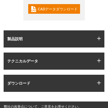
CADデータダウンロード
igus-icon-cad-dateien
igus
製品説明
igus
テクニカルデータ
igus
ダウンロード
弊社の改善点について、ご意見をお寄せください。