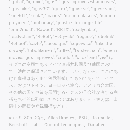
"igubal", "igumid", "igus", "igus improves what moves",
"igus:bike", "igusGO", "igutex", "iguverse", "iguversum",
"kineKIT", "kopla", "manus", "motion plastics", "motion
polymers", "motionary", "plastics for longer life",
"print2mold", "Rawbot", "RBTX", "readycable",
"readychain", "ReBeL", "ReCyycle", "reguse", "robolink",
"Rohbot", "savfe", "speedigus", "superwise", "take the
dryway", "tribofilament", "triflex", "twisterchain", "when it
moves, igus improves", "xirodur", "xiros" and "yes" は、
イグスの商標でありドイツ連邦共和国及び他国におい
て、法的に保護されています。しかしながら、ここにあ
げた商標はあくまで例示列挙したものであって、イグ
ス、およびドイツ、ヨーロッパ連合、アメリカ合衆国、
その他の国で事業を展開するイグスの子会社が有する商
標を包括的に列挙したものではありません（例えば、出
願中の商標や登録商標など）。
igus SE&Co.KGは、Allen Bradley、B&R、Baumüller、
Beckhoff、Lahr、Control Techniques、Danaher