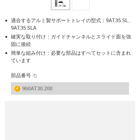
適合するアルミ製サポートトレイの型式：9AT.35.SL、
9AT.35.SLA
確実な取り付け：ガイドチャンネルとスライド面を強
固に接続
簡単な組み付け：必要な部品はすべてセットに含まれ
ています
igus-icon-copy-clipboard
部品番号
igus-icon-lieferzeit
960AT.30.200