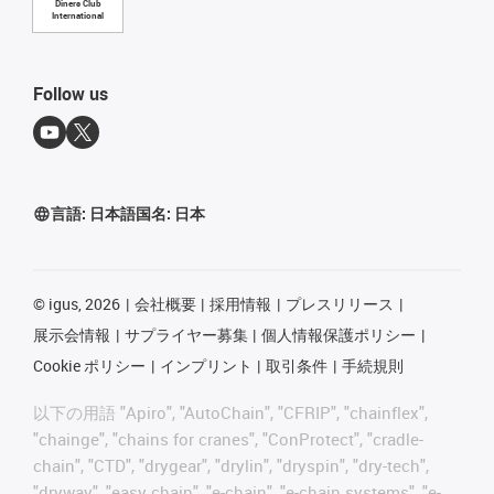
Diners Club
International
Follow us
言語:
日本語
国名:
日本
©
igus, 2026
会社概要
採用情報
プレスリリース
展示会情報
サプライヤー募集
個人情報保護ポリシー
Cookie ポリシー
インプリント
取引条件
手続規則
以下の用語 "Apiro", "AutoChain", "CFRIP", "chainflex",
"chainge", "chains for cranes", "ConProtect", "cradle-
chain", "CTD", "drygear", "drylin", "dryspin", "dry-tech",
"dryway", "easy chain", "e-chain", "e-chain systems", "e-