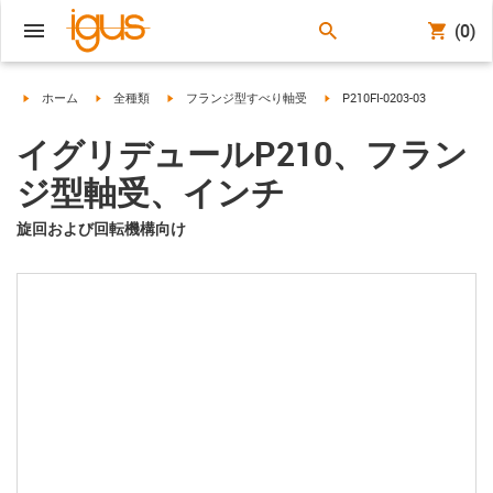
(0)
igus-icon-arrow-right
igus-icon-arrow-right
igus-icon-arrow-right
igus-icon-arrow-right
ホーム
全種類
フランジ型すべり軸受
P210FI-0203-03
イグリデュールP210、フラン
ジ型軸受、インチ
旋回および回転機構向け