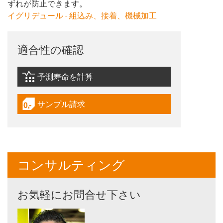
ずれが防止できます。
イグリデュール - 組込み、接着、機械加工
適合性の確認
予測寿命を計算
igus-icon-lebensdauerrechner
サンプル請求
igus-icon-gratismuster
コンサルティング
お気軽にお問合せ下さい