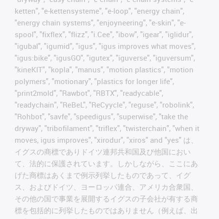
ketten", "e-kettensysteme", "e-loop", "energy chain",
"energy chain systems", "enjoyneering", "e-skin", "e-
spool", "fixflex", "flizz", "i.Cee", "ibow", "igear", "iglidur",
"igubal", "igumid", "igus", "igus improves what moves",
"igus:bike", "igusGO", "igutex", "iguverse", "iguversum",
"kineKIT", "kopla", "manus", "motion plastics", "motion
polymers", "motionary", "plastics for longer life",
"print2mold", "Rawbot", "RBTX", "readycable",
"readychain", "ReBeL", "ReCyycle", "reguse", "robolink",
"Rohbot", "savfe", "speedigus", "superwise", "take the
dryway", "tribofilament", "triflex", "twisterchain", "when it
moves, igus improves", "xirodur", "xiros" and "yes" は、
イグスの商標でありドイツ連邦共和国及び他国におい
て、法的に保護されています。しかしながら、ここにあ
げた商標はあくまで例示列挙したものであって、イグ
ス、およびドイツ、ヨーロッパ連合、アメリカ合衆国、
その他の国で事業を展開するイグスの子会社が有する商
標を包括的に列挙したものではありません（例えば、出