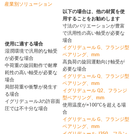
産業別ソリューション
以下の場合は、他の材質を使
用することをお勧めします
寸法のバリエーションが豊富
で汎用性の高い軸受が必要な
場合
使用に適する場合
イグリデュール G、フランジ型
湿潤環境で汎用的な軸受
ベアリング、mm
が必要な場合
高負荷の旋回運動向け軸受が
中荷重の旋回動作で耐摩
必要な場合
耗性の高い軸受が必要な
イグリデュール Q、フランジ型
場合
ベアリング、mm
局部荷重や衝撃が発生す
イグリデュール Q2、フランジ
る場合
型ベアリング、mm
イグリデュールJの許容面
使用温度が+100°Cを超える場
圧では不十分な場合
合
イグリデュール G、フランジ型
ベアリング、mm
イグリデュール J350、フラン