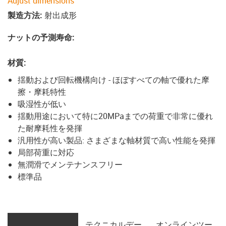
Adjust dimensions
製造方法
:
射出成形
ナットの予測寿命
:
材質
:
揺動および回転機構向け - ほぼすべての軸で優れた摩
擦・摩耗特性
吸湿性が低い
揺動用途において特に20MPaまでの荷重で非常に優れ
た耐摩耗性を発揮
汎用性が高い製品: さまざまな軸材質で高い性能を発揮
局部荷重に対応
無潤滑でメンテナンスフリー
標準品
テクニカルデー
オンラインツー