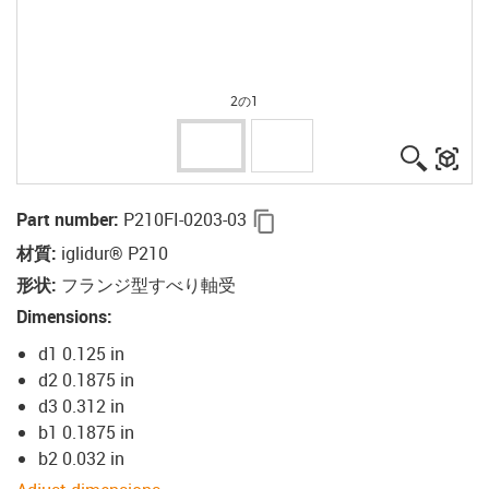
2の1
igus-ico
igu
igus-icon-copy-clipboard
Part number
:
P210FI-0203-03
材質
:
iglidur® P210
形状
:
フランジ型すべり軸受
Dimensions
:
d1 0.125 in
d2 0.1875 in
d3 0.312 in
b1 0.1875 in
b2 0.032 in