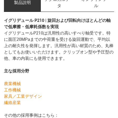
製品説明
タ
ル
イグリデュール P210 | 旋回および回転向け
ほとんどの軸
で低摩擦・低摩耗係数を実現
イグリデュールP210は汎用性の高いすべり軸受です。特
に面圧20MPaまでの中荷重を受ける旋回運動で、平均以
上の耐久性を発揮します。汎用性が高い材質のため、丸棒
としてもお使いいただけます。クリップオン型や予圧型の
他、車の内装にも使用できます。
主な採用分野
農業機械
工作機械
家具／工業デザイン
繊維産業
その他の採用事例はこちら：