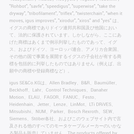
"Rohbot", "savfe", "speedigus", "superwise", "take the
dryway", "tribofilament", "triflex", "twisterchain", "when it
moves, igus improves", "xirodur", "xiros" and "yes" は、
イグスの商標でありドイツ連邦共和国及び他国におい
て、法的に保護されています。しかしながら、ここにあ
げた商標はあくまで例示列挙したものであって、イグ
ス、およびドイツ、ヨーロッパ連合、アメリカ合衆国、
その他の国で事業を展開するイグスの子会社が有する商
標を包括的に列挙したものではありません（例えば、出
願中の商標や登録商標など）。
igus SE&Co.KGは、Allen Bradley、B&R、Baumüller、
Beckhoff、Lahr、Control Techniques、Danaher
Motion、ELAU、FAGOR、FANUC、Festo、
Heidenhain、Jetter、Lenze、LinMot、LTi DRiVES、
Mitsubishi、NUM、Parker、Bosch Rexroth、SEW、
Siemens、Stöber各社、およびこのウェブサイト内で言
及される他のすべてのモータケーブルメーカーのいかな
る製品も販売していません。The products offered by