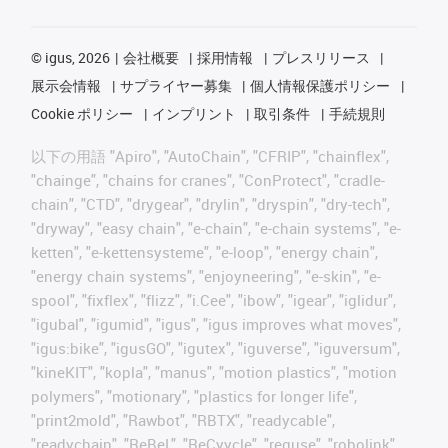
©
igus, 2026
会社概要
採用情報
プレスリリース
展示会情報
サプライヤー募集
個人情報保護ポリシー
Cookie ポリシー
インプリント
取引条件
手続規則
以下の用語 "Apiro", "AutoChain", "CFRIP", "chainflex",
"chainge", "chains for cranes", "ConProtect", "cradle-
chain", "CTD", "drygear", "drylin", "dryspin", "dry-tech",
"dryway", "easy chain", "e-chain", "e-chain systems", "e-
ketten", "e-kettensysteme", "e-loop", "energy chain",
"energy chain systems", "enjoyneering", "e-skin", "e-
spool", "fixflex", "flizz", "i.Cee", "ibow", "igear", "iglidur",
"igubal", "igumid", "igus", "igus improves what moves",
"igus:bike", "igusGO", "igutex", "iguverse", "iguversum",
"kineKIT", "kopla", "manus", "motion plastics", "motion
polymers", "motionary", "plastics for longer life",
"print2mold", "Rawbot", "RBTX", "readycable",
"readychain", "ReBeL", "ReCyycle", "reguse", "robolink",