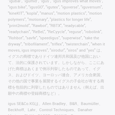
"igubal", "igumid", "igus", "igus improves what moves",
"igus:bike", "igusGO", "igutex", "iguverse", "iguversum",
"kineKIT", "kopla", "manus", "motion plastics", "motion
polymers", "motionary", "plastics for longer life",
"print2mold", "Rawbot", "RBTX", "readycable",
"readychain", "ReBeL", "ReCyycle", "reguse", "robolink",
"Rohbot", "savfe", "speedigus", "superwise", "take the
dryway", "tribofilament", "triflex", "twisterchain", "when it
moves, igus improves", "xirodur", "xiros" and "yes" は、
イグスの商標でありドイツ連邦共和国及び他国におい
て、法的に保護されています。しかしながら、ここにあ
げた商標はあくまで例示列挙したものであって、イグ
ス、およびドイツ、ヨーロッパ連合、アメリカ合衆国、
その他の国で事業を展開するイグスの子会社が有する商
標を包括的に列挙したものではありません（例えば、出
願中の商標や登録商標など）。
igus SE&Co.KGは、Allen Bradley、B&R、Baumüller、
Beckhoff、Lahr、Control Techniques、Danaher