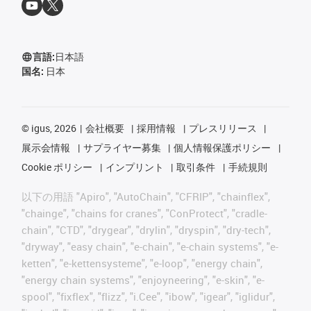
言語:
日本語
国名:
日本
©
igus, 2026
会社概要
採用情報
プレスリリース
展示会情報
サプライヤー募集
個人情報保護ポリシー
Cookie ポリシー
インプリント
取引条件
手続規則
以下の用語 "Apiro", "AutoChain", "CFRIP", "chainflex",
"chainge", "chains for cranes", "ConProtect", "cradle-
chain", "CTD", "drygear", "drylin", "dryspin", "dry-tech",
"dryway", "easy chain", "e-chain", "e-chain systems", "e-
ketten", "e-kettensysteme", "e-loop", "energy chain",
"energy chain systems", "enjoyneering", "e-skin", "e-
spool", "fixflex", "flizz", "i.Cee", "ibow", "igear", "iglidur",