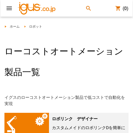
(0)
igus-icon-arrow-right
igus-icon-arrow-right
ホーム
ロボット
ローコストオートメーション
製品一覧
イグスのローコストオートメーション製品で低コストで自動化を
実現
ロボリンク デザイナー
カスタムメイドのロボリンクDを簡単に