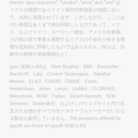
moves, igus improves", "xirodur", "xiros" and "yes" は、
イグスの商標でありドイツ連邦共和国及び他国におい
て、法的に保護されています。しかしながら、ここにあ
げた商標はあくまで例示列挙したものであって、イグ
ス、およびドイツ、ヨーロッパ連合、アメリカ合衆国、
その他の国で事業を展開するイグスの子会社が有する商
標を包括的に列挙したものではありません（例えば、出
願中の商標や登録商標など）。
igus SE&Co.KGは、Allen Bradley、B&R、Baumüller、
Beckhoff、Lahr、Control Techniques、Danaher
Motion、ELAU、FAGOR、FANUC、Festo、
Heidenhain、Jetter、Lenze、LinMot、LTi DRiVES、
Mitsubishi、NUM、Parker、Bosch Rexroth、SEW、
Siemens、Stöber各社、およびこのウェブサイト内で言
及される他のすべてのモータケーブルメーカーのいかな
る製品も販売していません。The products offered by
igus® are those of igus® SE&Co.KG