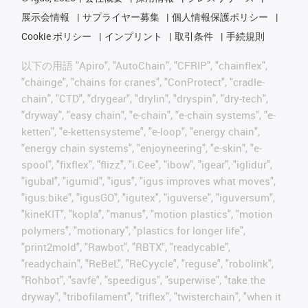
展示会情報
サプライヤー募集
個人情報保護ポリシー
Cookie ポリシー
インプリント
取引条件
手続規則
以下の用語 "Apiro", "AutoChain", "CFRIP", "chainflex",
"chainge", "chains for cranes", "ConProtect", "cradle-
chain", "CTD", "drygear", "drylin", "dryspin", "dry-tech",
"dryway", "easy chain", "e-chain", "e-chain systems", "e-
ketten", "e-kettensysteme", "e-loop", "energy chain",
"energy chain systems", "enjoyneering", "e-skin", "e-
spool", "fixflex", "flizz", "i.Cee", "ibow", "igear", "iglidur",
"igubal", "igumid", "igus", "igus improves what moves",
"igus:bike", "igusGO", "igutex", "iguverse", "iguversum",
"kineKIT", "kopla", "manus", "motion plastics", "motion
polymers", "motionary", "plastics for longer life",
"print2mold", "Rawbot", "RBTX", "readycable",
"readychain", "ReBeL", "ReCyycle", "reguse", "robolink",
"Rohbot", "savfe", "speedigus", "superwise", "take the
dryway", "tribofilament", "triflex", "twisterchain", "when it