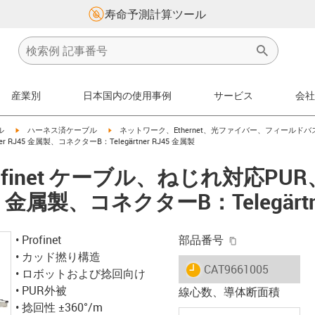
寿命予測計算ツール
産業別
日本国内の使用事例
サービス
会社
igus-icon-arrow-right
igus-icon-arrow-right
ル
ハーネス済ケーブル
ネットワーク、Ethernet、光ファイバー、フィールドバ
RJ45 金属製、コネクターB：Telegärtner RJ45 金属製
finet ケーブル、ねじれ対応PU
RJ45 金属製、コネクターB：Telegärt
igus-icon-copy-
• Profinet
部品番号
• カッド撚り構造
igus-icon-lieferzeit
CAT9661005
• ロボットおよび捻回向け
• PUR外被
線心数、導体断面積
• 捻回性 ±360°/m