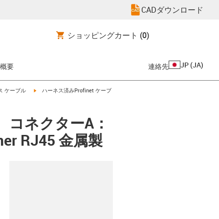
CADダウンロード
ショッピングカート
(0)
JP
(
JA
)
概要
連絡先
igus-icon-arrow-right
ス ケーブル
ハーネス済みProfinet ケーブ
R、コネクターA：
ner RJ45 金属製
clipboard