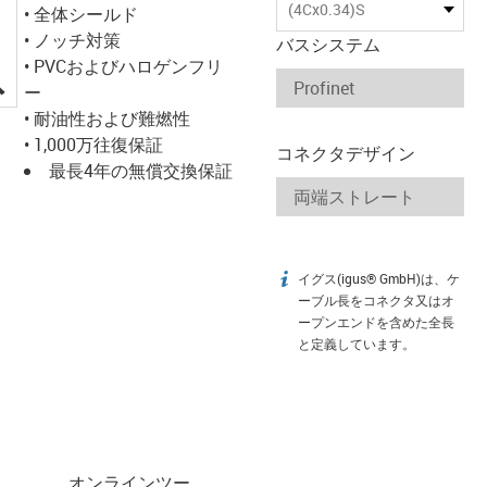
(4Cx0.34)S
• 全体シールド
• ノッチ対策
バスシステム
• PVCおよびハロゲンフリ
igus-icon-lupe
ー
• 耐油性および難燃性
• 1,000万往復保証
コネクタデザイン
最長4年の無償交換保証
イグス(igus® GmbH)は、ケ
igus-icon-info
ーブル長をコネクタ又はオ
ープンエンドを含めた全長
と定義しています。
オンラインツー