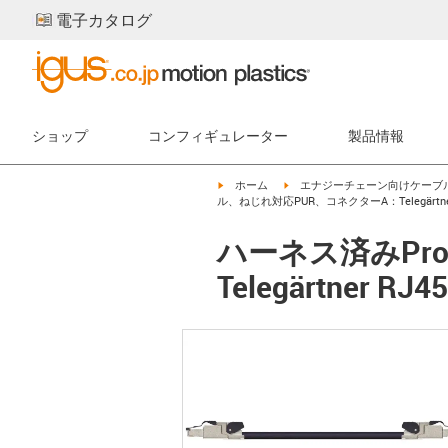
電子カタログ
ショップ
コンフィギュレーター
製品情報
igus-icon-arrow-right
igus-icon-arrow-right
ホーム
エナジーチェーン向けケーブ
ル、ねじれ対応PUR、コネクターA：Telegärtner 
ハーネス済みPro
Telegärtner 