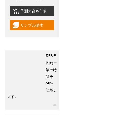
予測寿命を計算
igus-icon-lebensdauerrechner
サンプル請求
igus-icon-gratismuster
CFRIP
剥離作
業の時
間を
50%
短縮し
ます。
igus-icon-3arrow