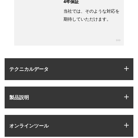
4年保証
当社では、そのような対応を
期待していただけます。
igus-ico
igus
テクニカルデータ
igus
製品説明
igus
オンラインツール