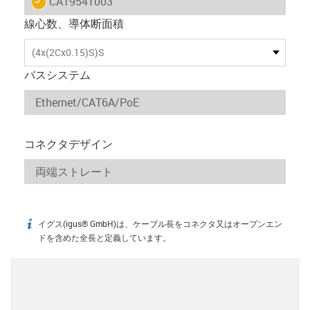
igus-icon-lieferzeit
CAT9541003
線心数、導体断面積
(4x(2Cx0.15)S)S
バスシステム
コネクタデザイン
イグス(igus® GmbH)は、ケーブル長をコネクタ又はオープンエン
igus-icon-info
ドを含めた全長と定義しています。