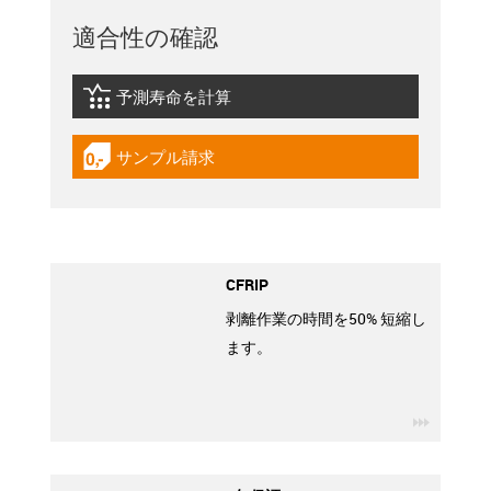
適合性の確認
予測寿命を計算
igus-icon-lebensdauerrechner
サンプル請求
igus-icon-gratismuster
CFRIP
剥離作業の時間を50% 短縮し
ます。
igus-ico