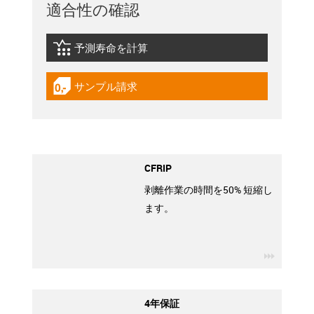
適合性の確認
予測寿命を計算
igus-icon-lebensdauerrechner
サンプル請求
igus-icon-gratismuster
CFRIP
剥離作業の時間を50% 短縮し
ます。
igus-ico
4年保証