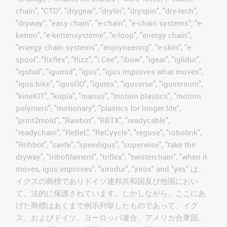
chain", "CTD", "drygear", "drylin", "dryspin", "dry-tech",
"dryway", "easy chain", "e-chain", "e-chain systems", "e-
ketten", "e-kettensysteme", "e-loop", "energy chain",
"energy chain systems", "enjoyneering", "e-skin", "e-
spool", "fixflex", "flizz", "i.Cee", "ibow", "igear", "iglidur",
"igubal", "igumid", "igus", "igus improves what moves",
"igus:bike", "igusGO", "igutex", "iguverse", "iguversum",
"kineKIT", "kopla", "manus", "motion plastics", "motion
polymers", "motionary", "plastics for longer life",
"print2mold", "Rawbot", "RBTX", "readycable",
"readychain", "ReBeL", "ReCyycle", "reguse", "robolink",
"Rohbot", "savfe", "speedigus", "superwise", "take the
dryway", "tribofilament", "triflex", "twisterchain", "when it
moves, igus improves", "xirodur", "xiros" and "yes" は、
イグスの商標でありドイツ連邦共和国及び他国におい
て、法的に保護されています。しかしながら、ここにあ
げた商標はあくまで例示列挙したものであって、イグ
ス、およびドイツ、ヨーロッパ連合、アメリカ合衆国、