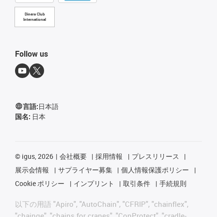
Diners Club
International
Follow us
言語:
日本語
国名:
日本
©
igus, 2026
会社概要
採用情報
プレスリリース
展示会情報
サプライヤー募集
個人情報保護ポリシー
Cookie ポリシー
インプリント
取引条件
手続規則
以下の用語 "Apiro", "AutoChain", "CFRIP", "chainflex",
"chainge", "chains for cranes", "ConProtect", "cradle-