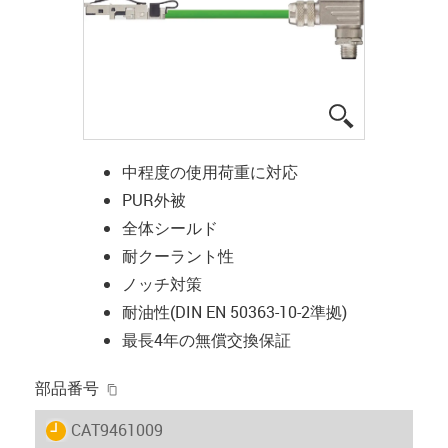
igus-icon-lup
中程度の使用荷重に対応
PUR外被
全体シールド
耐クーラント性
ノッチ対策
耐油性(DIN EN 50363-10-2準拠)
最長4年の無償交換保証
igus-icon-copy-clipboard
部品番号
igus-icon-lieferzeit
CAT9461009