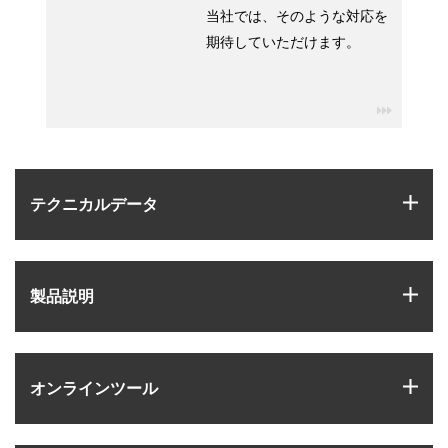
当社では、そのような対応を
期待していただけます。
igus-ico
igus
テクニカルデータ
igus
製品説明
igus
オンラインツール