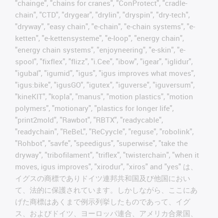
"chainge", "chains for cranes", "ConProtect", "cradle-
chain", "CTD", "drygear", "drylin", "dryspin", "dry-tech",
"dryway", "easy chain", "e-chain", "e-chain systems", "e-
ketten", "e-kettensysteme", "e-loop", "energy chain",
"energy chain systems", "enjoyneering", "e-skin", "e-
spool", "fixflex", "flizz", "i.Cee", "ibow", "igear", "iglidur",
"igubal", "igumid", "igus", "igus improves what moves",
"igus:bike", "igusGO", "igutex", "iguverse", "iguversum",
"kineKIT", "kopla", "manus", "motion plastics", "motion
polymers", "motionary", "plastics for longer life",
"print2mold", "Rawbot", "RBTX", "readycable",
"readychain", "ReBeL", "ReCyycle", "reguse", "robolink",
"Rohbot", "savfe", "speedigus", "superwise", "take the
dryway", "tribofilament", "triflex", "twisterchain", "when it
moves, igus improves", "xirodur", "xiros" and "yes" は、
イグスの商標でありドイツ連邦共和国及び他国におい
て、法的に保護されています。しかしながら、ここにあ
げた商標はあくまで例示列挙したものであって、イグ
ス、およびドイツ、ヨーロッパ連合、アメリカ合衆国、