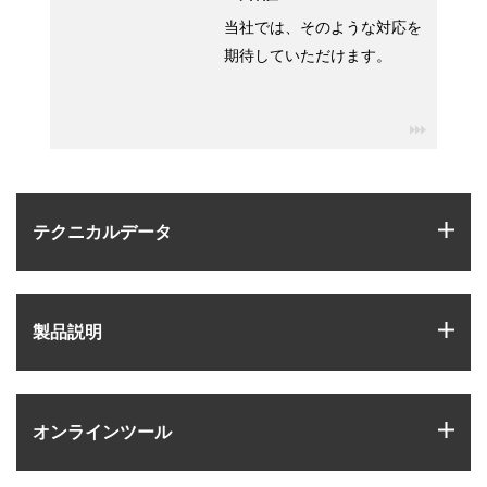
当社では、そのような対応を
期待していただけます。
igus-ico
igus
テクニカルデータ
igus
製品説明
igus
オンラインツール