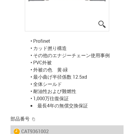
igus-icon-lup
• Profinet
• カッド撚り構造
• その他のエナジーチェーン使用事例
• PVC外被
• 外被の色 黄-緑
• 最小曲げ半径係数 12.5xd
• 全体シールド
• 耐油性および難燃性
• 1,000万往復保証
最長4年の無償交換保証
igus-icon-copy-clipboard
部品番号
igus-icon-lieferzeit
CAT9361002