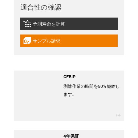
適合性の確認
予測寿命を計算
igus-icon-lebensdauerrechner
サンプル請求
igus-icon-gratismuster
CFRIP
剥離作業の時間を50% 短縮し
ます。
igus-ico
4年保証