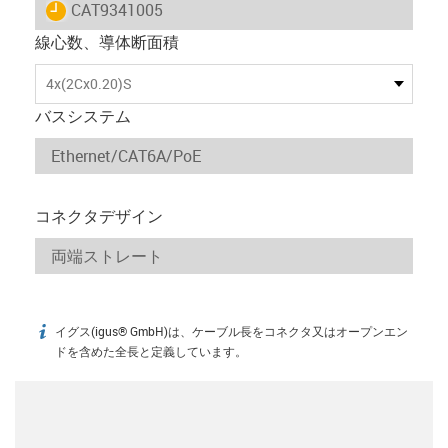
igus-icon-lieferzeit
CAT9341005
線心数、導体断面積
4x(2Cx0.20)S
バスシステム
コネクタデザイン
イグス(igus® GmbH)は、ケーブル長をコネクタ又はオープンエン
igus-icon-info
ドを含めた全長と定義しています。