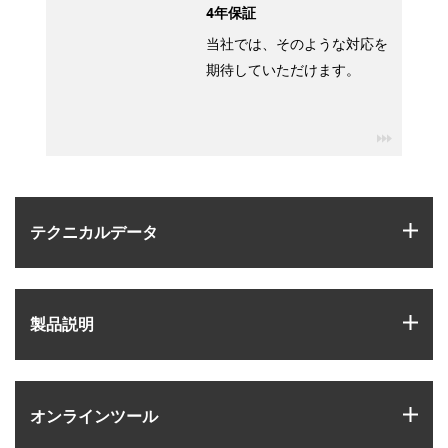
4年保証
当社では、そのような対応を
期待していただけます。
igus-ico
igus
テクニカルデータ
igus
製品説明
igus
オンラインツール