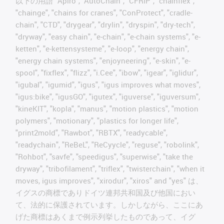
以下の用語 "Apiro", "AutoChain", "CFRIP", "chainflex",
"chainge", "chains for cranes", "ConProtect", "cradle-
chain", "CTD", "drygear", "drylin", "dryspin", "dry-tech",
"dryway", "easy chain", "e-chain", "e-chain systems", "e-
ketten", "e-kettensysteme", "e-loop", "energy chain",
"energy chain systems", "enjoyneering", "e-skin", "e-
spool", "fixflex", "flizz", "i.Cee", "ibow", "igear", "iglidur",
"igubal", "igumid", "igus", "igus improves what moves",
"igus:bike", "igusGO", "igutex", "iguverse", "iguversum",
"kineKIT", "kopla", "manus", "motion plastics", "motion
polymers", "motionary", "plastics for longer life",
"print2mold", "Rawbot", "RBTX", "readycable",
"readychain", "ReBeL", "ReCyycle", "reguse", "robolink",
"Rohbot", "savfe", "speedigus", "superwise", "take the
dryway", "tribofilament", "triflex", "twisterchain", "when it
moves, igus improves", "xirodur", "xiros" and "yes" は、
イグスの商標でありドイツ連邦共和国及び他国におい
て、法的に保護されています。しかしながら、ここにあ
げた商標はあくまで例示列挙したものであって、イグ