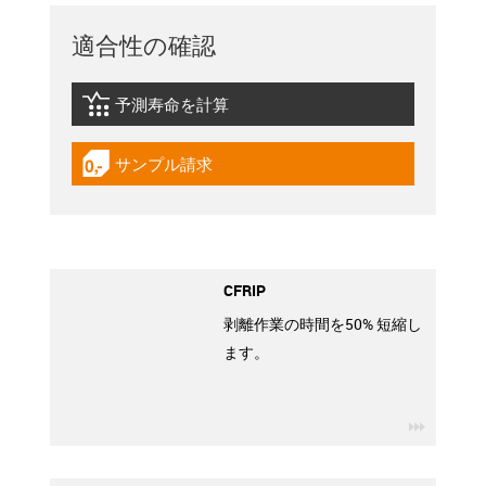
適合性の確認
予測寿命を計算
igus-icon-lebensdauerrechner
サンプル請求
igus-icon-gratismuster
CFRIP
剥離作業の時間を50% 短縮し
ます。
igus-ico