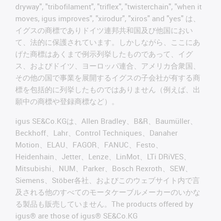
dryway", "tribofilament", "triflex", "twisterchain", "when it
moves, igus improves", "xirodur", "xiros" and "yes" は、
イグスの商標でありドイツ連邦共和国及び他国におい
て、法的に保護されています。しかしながら、ここにあ
げた商標はあくまで例示列挙したものであって、イグ
ス、およびドイツ、ヨーロッパ連合、アメリカ合衆国、
その他の国で事業を展開するイグスの子会社が有する商
標を包括的に列挙したものではありません（例えば、出
願中の商標や登録商標など）。
igus SE&Co.KGは、Allen Bradley、B&R、Baumüller、
Beckhoff、Lahr、Control Techniques、Danaher
Motion、ELAU、FAGOR、FANUC、Festo、
Heidenhain、Jetter、Lenze、LinMot、LTi DRiVES、
Mitsubishi、NUM、Parker、Bosch Rexroth、SEW、
Siemens、Stöber各社、およびこのウェブサイト内で言
及される他のすべてのモータケーブルメーカーのいかな
る製品も販売していません。The products offered by
igus® are those of igus® SE&Co.KG