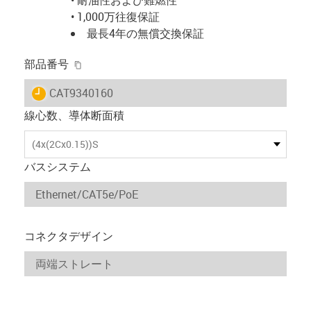
• 1,000万往復保証
最長4年の無償交換保証
igus-icon-copy-clipboard
部品番号
igus-icon-lieferzeit
CAT9340160
線心数、導体断面積
(4x(2Cx0.15))S
バスシステム
コネクタデザイン