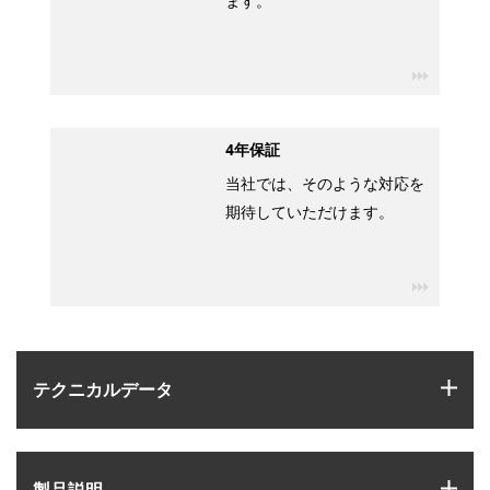
ます。
igus-ico
4年保証
当社では、そのような対応を
期待していただけます。
igus-ico
igus
テクニカルデータ
igus