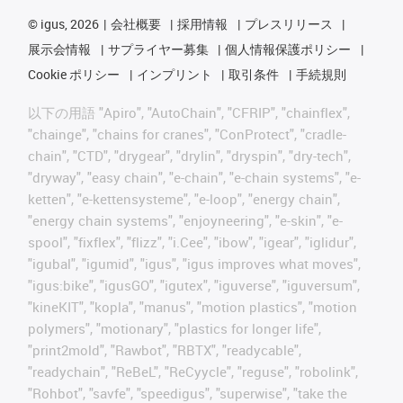
©
igus, 2026
会社概要
採用情報
プレスリリース
展示会情報
サプライヤー募集
個人情報保護ポリシー
Cookie ポリシー
インプリント
取引条件
手続規則
以下の用語 "Apiro", "AutoChain", "CFRIP", "chainflex",
"chainge", "chains for cranes", "ConProtect", "cradle-
chain", "CTD", "drygear", "drylin", "dryspin", "dry-tech",
"dryway", "easy chain", "e-chain", "e-chain systems", "e-
ketten", "e-kettensysteme", "e-loop", "energy chain",
"energy chain systems", "enjoyneering", "e-skin", "e-
spool", "fixflex", "flizz", "i.Cee", "ibow", "igear", "iglidur",
"igubal", "igumid", "igus", "igus improves what moves",
"igus:bike", "igusGO", "igutex", "iguverse", "iguversum",
"kineKIT", "kopla", "manus", "motion plastics", "motion
polymers", "motionary", "plastics for longer life",
"print2mold", "Rawbot", "RBTX", "readycable",
"readychain", "ReBeL", "ReCyycle", "reguse", "robolink",
"Rohbot", "savfe", "speedigus", "superwise", "take the