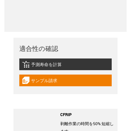
適合性の確認
予測寿命を計算
igus-icon-lebensdauerrechner
サンプル請求
igus-icon-gratismuster
CFRIP
剥離作業の時間を50% 短縮し