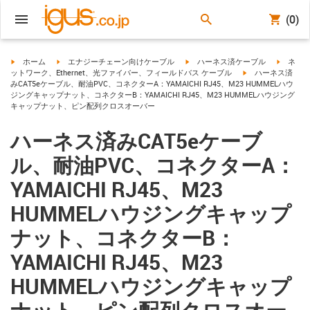
(0)
igus-icon-arrow-right
igus-icon-arrow-right
igus-icon-arrow-right
igus-ico
ホーム
エナジーチェーン向けケーブル
ハーネス済ケーブル
ネ
igus-icon-arrow-ri
ットワーク、Ethernet、光ファイバー、フィールドバス ケーブル
ハーネス済
みCAT5eケーブル、耐油PVC、コネクターA：YAMAICHI RJ45、M23 HUMMELハウ
ジングキャップナット、コネクターB：YAMAICHI RJ45、M23 HUMMELハウジング
キャップナット、ピン配列クロスオーバー
ハーネス済みCAT5eケーブ
ル、耐油PVC、コネクターA：
YAMAICHI RJ45、M23
HUMMELハウジングキャップ
ナット、コネクターB：
YAMAICHI RJ45、M23
HUMMELハウジングキャップ