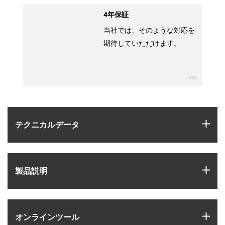
4年保証
当社では、そのような対応を
期待していただけます。
igus-ico
igus
テクニカルデータ
igus
製品説明
igus
オンラインツール