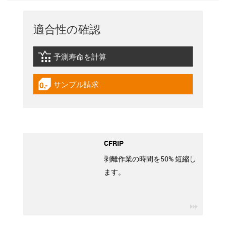
適合性の確認
予測寿命を計算
igus-icon-lebensdauerrechner
サンプル請求
igus-icon-gratismuster
CFRIP
剥離作業の時間を50% 短縮し
ます。
igus-ico