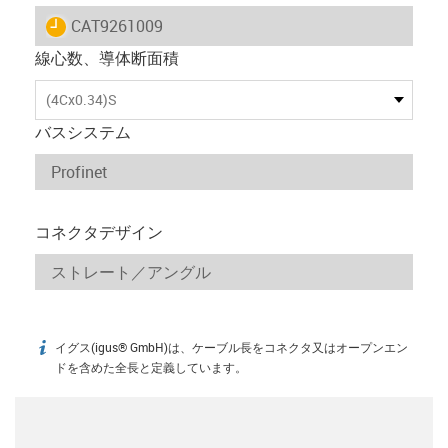
igus-icon-lieferzeit
CAT9261009
線心数、導体断面積
(4Cx0.34)S
バスシステム
コネクタデザイン
イグス(igus® GmbH)は、ケーブル長をコネクタ又はオープンエン
igus-icon-info
ドを含めた全長と定義しています。