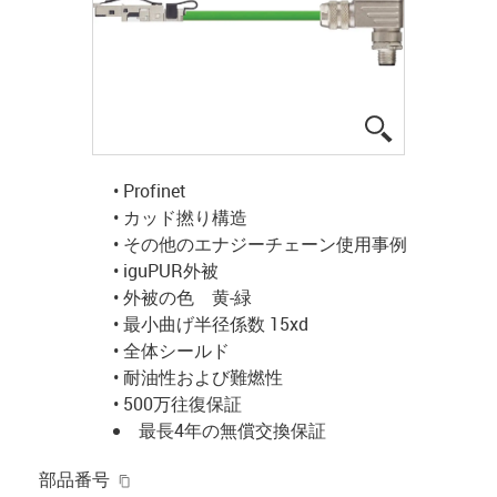
igus-icon-lup
• Profinet
• カッド撚り構造
• その他のエナジーチェーン使用事例
• iguPUR外被
• 外被の色 黄-緑
• 最小曲げ半径係数 15xd
• 全体シールド
• 耐油性および難燃性
• 500万往復保証
最長4年の無償交換保証
igus-icon-copy-clipboard
部品番号