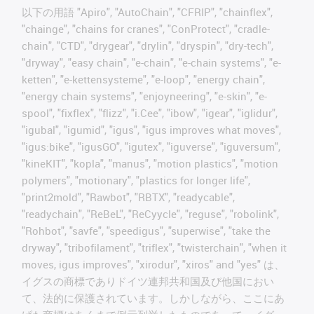
以下の用語 "Apiro", "AutoChain", "CFRIP", "chainflex",
"chainge", "chains for cranes", "ConProtect", "cradle-
chain", "CTD", "drygear", "drylin", "dryspin", "dry-tech",
"dryway", "easy chain", "e-chain", "e-chain systems", "e-
ketten", "e-kettensysteme", "e-loop", "energy chain",
"energy chain systems", "enjoyneering", "e-skin", "e-
spool", "fixflex", "flizz", "i.Cee", "ibow", "igear", "iglidur",
"igubal", "igumid", "igus", "igus improves what moves",
"igus:bike", "igusGO", "igutex", "iguverse", "iguversum",
"kineKIT", "kopla", "manus", "motion plastics", "motion
polymers", "motionary", "plastics for longer life",
"print2mold", "Rawbot", "RBTX", "readycable",
"readychain", "ReBeL", "ReCyycle", "reguse", "robolink",
"Rohbot", "savfe", "speedigus", "superwise", "take the
dryway", "tribofilament", "triflex", "twisterchain", "when it
moves, igus improves", "xirodur", "xiros" and "yes" は、
イグスの商標でありドイツ連邦共和国及び他国におい
て、法的に保護されています。しかしながら、ここにあ