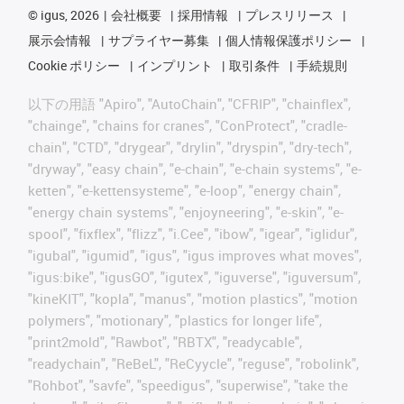
©
igus, 2026
会社概要
採用情報
プレスリリース
展示会情報
サプライヤー募集
個人情報保護ポリシー
Cookie ポリシー
インプリント
取引条件
手続規則
以下の用語 "Apiro", "AutoChain", "CFRIP", "chainflex",
"chainge", "chains for cranes", "ConProtect", "cradle-
chain", "CTD", "drygear", "drylin", "dryspin", "dry-tech",
"dryway", "easy chain", "e-chain", "e-chain systems", "e-
ketten", "e-kettensysteme", "e-loop", "energy chain",
"energy chain systems", "enjoyneering", "e-skin", "e-
spool", "fixflex", "flizz", "i.Cee", "ibow", "igear", "iglidur",
"igubal", "igumid", "igus", "igus improves what moves",
"igus:bike", "igusGO", "igutex", "iguverse", "iguversum",
"kineKIT", "kopla", "manus", "motion plastics", "motion
polymers", "motionary", "plastics for longer life",
"print2mold", "Rawbot", "RBTX", "readycable",
"readychain", "ReBeL", "ReCyycle", "reguse", "robolink",
"Rohbot", "savfe", "speedigus", "superwise", "take the