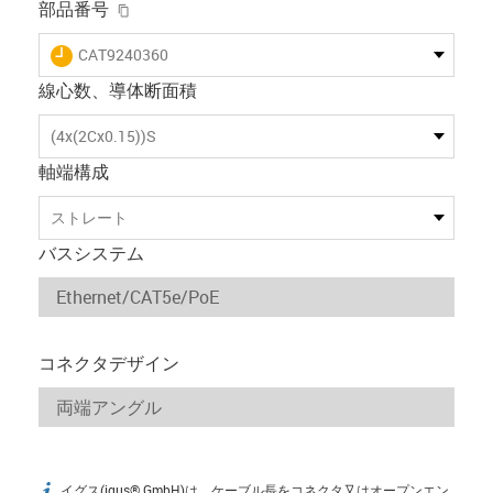
igus-icon-copy-clipboard
部品番号
igus-icon-lieferzeit
CAT9240360
線心数、導体断面積
(4x(2Cx0.15))S
軸端構成
ストレート
バスシステム
コネクタデザイン
イグス(igus® GmbH)は、ケーブル長をコネクタ又はオープンエン