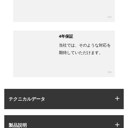
igus-ico
4年保証
当社では、そのような対応を
期待していただけます。
igus-ico
igus
テクニカルデータ
igus
製品説明