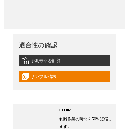
適合性の確認
予測寿命を計算
igus-icon-lebensdauerrechner
サンプル請求
igus-icon-gratismuster
CFRIP
剥離作業の時間を50% 短縮し
ます。