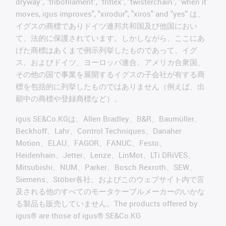
dryway", "tribofilament", "triflex", "twisterchain", "when it
moves, igus improves", "xirodur", "xiros" and "yes" は、
イグスの商標でありドイツ連邦共和国及び他国におい
て、法的に保護されています。しかしながら、ここにあ
げた商標はあくまで例示列挙したものであって、イグ
ス、およびドイツ、ヨーロッパ連合、アメリカ合衆国、
その他の国で事業を展開するイグスの子会社が有する商
標を包括的に列挙したものではありません（例えば、出
願中の商標や登録商標など）。
igus SE&Co.KGは、Allen Bradley、B&R、Baumüller、
Beckhoff、Lahr、Control Techniques、Danaher
Motion、ELAU、FAGOR、FANUC、Festo、
Heidenhain、Jetter、Lenze、LinMot、LTi DRiVES、
Mitsubishi、NUM、Parker、Bosch Rexroth、SEW、
Siemens、Stöber各社、およびこのウェブサイト内で言
及される他のすべてのモータケーブルメーカーのいかな
る製品も販売していません。The products offered by
igus® are those of igus® SE&Co.KG