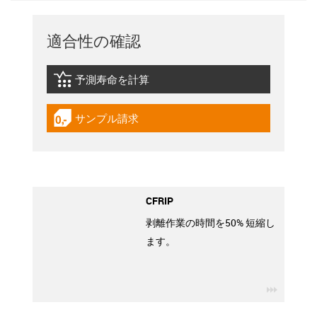
適合性の確認
予測寿命を計算
igus-icon-lebensdauerrechner
サンプル請求
igus-icon-gratismuster
CFRIP
剥離作業の時間を50% 短縮し
ます。
igus-ico