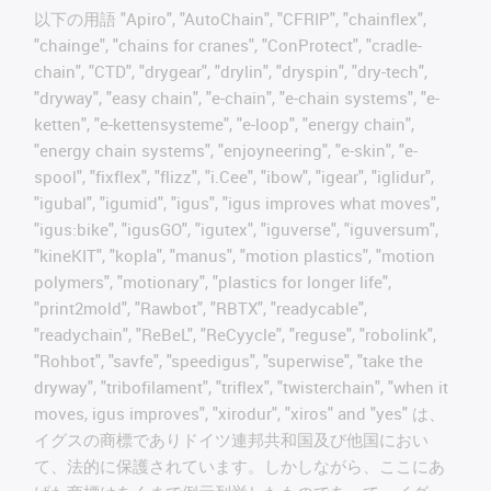
以下の用語 "Apiro", "AutoChain", "CFRIP", "chainflex",
"chainge", "chains for cranes", "ConProtect", "cradle-
chain", "CTD", "drygear", "drylin", "dryspin", "dry-tech",
"dryway", "easy chain", "e-chain", "e-chain systems", "e-
ketten", "e-kettensysteme", "e-loop", "energy chain",
"energy chain systems", "enjoyneering", "e-skin", "e-
spool", "fixflex", "flizz", "i.Cee", "ibow", "igear", "iglidur",
"igubal", "igumid", "igus", "igus improves what moves",
"igus:bike", "igusGO", "igutex", "iguverse", "iguversum",
"kineKIT", "kopla", "manus", "motion plastics", "motion
polymers", "motionary", "plastics for longer life",
"print2mold", "Rawbot", "RBTX", "readycable",
"readychain", "ReBeL", "ReCyycle", "reguse", "robolink",
"Rohbot", "savfe", "speedigus", "superwise", "take the
dryway", "tribofilament", "triflex", "twisterchain", "when it
moves, igus improves", "xirodur", "xiros" and "yes" は、
イグスの商標でありドイツ連邦共和国及び他国におい
て、法的に保護されています。しかしながら、ここにあ