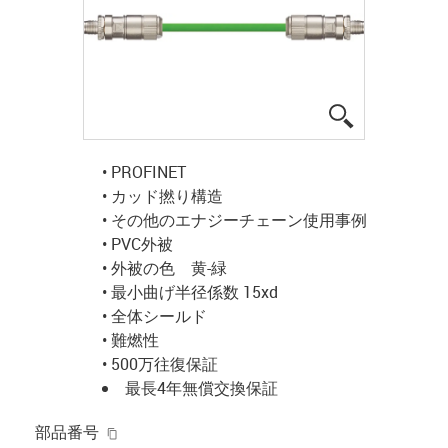
igus-icon-lup
• PROFINET
• カッド撚り構造
• その他のエナジーチェーン使用事例
• PVC外被
• 外被の色 黄-緑
• 最小曲げ半径係数 15xd
• 全体シールド
• 難燃性
• 500万往復保証
最長4年無償交換保証
igus-icon-copy-clipboard
部品番号