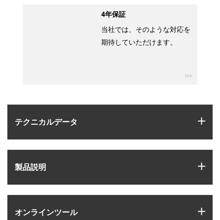
4年保証
当社では、そのような対応を
期待していただけます。
igus-ico
igus
テクニカルデータ
igus
製品説明
igus
オンラインツール