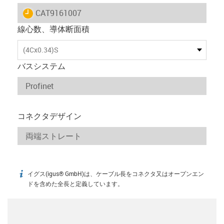
igus-icon-lieferzeit
CAT9161007
線心数、導体断面積
(4Cx0.34)S
バスシステム
コネクタデザイン
イグス(igus® GmbH)は、ケーブル長をコネクタ又はオープンエン
igus-icon-info
ドを含めた全長と定義しています。