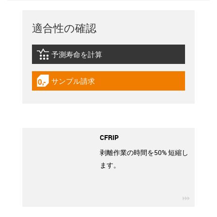
適合性の確認
予測寿命を計算
igus-icon-lebensdauerrechner
サンプル請求
igus-icon-gratismuster
CFRIP
剥離作業の時間を50% 短縮し
ます。
igus-ico