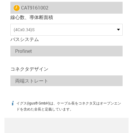
igus-icon-lieferzeit
CAT9161002
線心数、導体断面積
(4Cx0.34)S
バスシステム
コネクタデザイン
イグス(igus® GmbH)は、ケーブル長をコネクタ又はオープンエン
igus-icon-info
ドを含めた全長と定義しています。