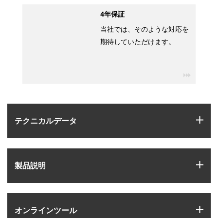
4年保証
当社では、そのような対応を
期待していただけます。
igus-ico
igus
テクニカルデータ
igus
製品説明
igus
オンラインツール