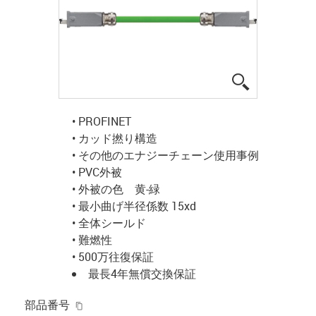
igus-icon-lup
• PROFINET
• カッド撚り構造
• その他のエナジーチェーン使用事例
• PVC外被
• 外被の色 黄-緑
• 最小曲げ半径係数 15xd
• 全体シールド
• 難燃性
• 500万往復保証
最長4年無償交換保証
igus-icon-copy-clipboard
部品番号