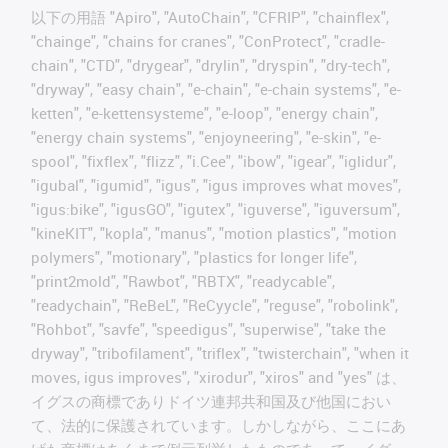
以下の用語 "Apiro", "AutoChain", "CFRIP", "chainflex",
"chainge", "chains for cranes", "ConProtect", "cradle-
chain", "CTD", "drygear", "drylin", "dryspin", "dry-tech",
"dryway", "easy chain", "e-chain", "e-chain systems", "e-
ketten", "e-kettensysteme", "e-loop", "energy chain",
"energy chain systems", "enjoyneering", "e-skin", "e-
spool", "fixflex", "flizz", "i.Cee", "ibow", "igear", "iglidur",
"igubal", "igumid", "igus", "igus improves what moves",
"igus:bike", "igusGO", "igutex", "iguverse", "iguversum",
"kineKIT", "kopla", "manus", "motion plastics", "motion
polymers", "motionary", "plastics for longer life",
"print2mold", "Rawbot", "RBTX", "readycable",
"readychain", "ReBeL", "ReCyycle", "reguse", "robolink",
"Rohbot", "savfe", "speedigus", "superwise", "take the
dryway", "tribofilament", "triflex", "twisterchain", "when it
moves, igus improves", "xirodur", "xiros" and "yes" は、
イグスの商標でありドイツ連邦共和国及び他国におい
て、法的に保護されています。しかしながら、ここにあ