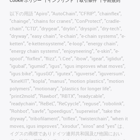
Cookie ポリシー
インプリント
取引条件
手続規則
以下の用語 "Apiro", "AutoChain", "CFRIP", "chainflex",
"chainge", "chains for cranes", "ConProtect", "cradle-
chain", "CTD", "drygear", "drylin", "dryspin", "dry-tech",
"dryway", "easy chain", "e-chain", "e-chain systems", "e-
ketten", "e-kettensysteme", "e-loop", "energy chain",
"energy chain systems", "enjoyneering", "e-skin", "e-
spool", "fixflex", "flizz", "i.Cee", "ibow", "igear", "iglidur",
"igubal", "igumid", "igus", "igus improves what moves",
"igus:bike", "igusGO", "igutex", "iguverse", "iguversum",
"kineKIT", "kopla", "manus", "motion plastics", "motion
polymers", "motionary", "plastics for longer life",
"print2mold", "Rawbot", "RBTX", "readycable",
"readychain", "ReBeL", "ReCyycle", "reguse", "robolink",
"Rohbot", "savfe", "speedigus", "superwise", "take the
dryway", "tribofilament", "triflex", "twisterchain", "when it
moves, igus improves", "xirodur", "xiros" and "yes" は、
イグスの商標でありドイツ連邦共和国及び他国におい