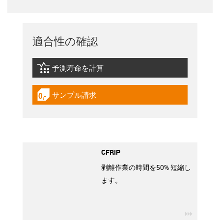
適合性の確認
予測寿命を計算
igus-icon-lebensdauerrechner
サンプル請求
igus-icon-gratismuster
CFRIP
剥離作業の時間を50% 短縮し
ます。
igus-ico