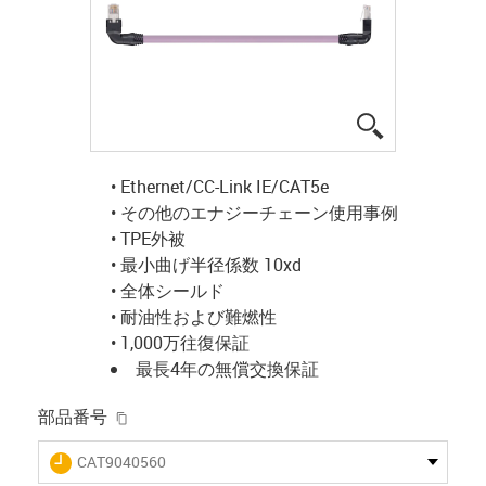
igus-icon-lup
• Ethernet/CC-Link IE/CAT5e
• その他のエナジーチェーン使用事例
• TPE外被
• 最小曲げ半径係数 10xd
• 全体シールド
• 耐油性および難燃性
• 1,000万往復保証
最長4年の無償交換保証
igus-icon-copy-clipboard
部品番号
igus-icon-lieferzeit
CAT9040560