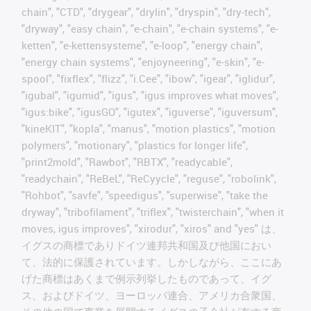
chain", "CTD", "drygear", "drylin", "dryspin", "dry-tech",
"dryway", "easy chain", "e-chain", "e-chain systems", "e-
ketten", "e-kettensysteme", "e-loop", "energy chain",
"energy chain systems", "enjoyneering", "e-skin", "e-
spool", "fixflex", "flizz", "i.Cee", "ibow", "igear", "iglidur",
"igubal", "igumid", "igus", "igus improves what moves",
"igus:bike", "igusGO", "igutex", "iguverse", "iguversum",
"kineKIT", "kopla", "manus", "motion plastics", "motion
polymers", "motionary", "plastics for longer life",
"print2mold", "Rawbot", "RBTX", "readycable",
"readychain", "ReBeL", "ReCyycle", "reguse", "robolink",
"Rohbot", "savfe", "speedigus", "superwise", "take the
dryway", "tribofilament", "triflex", "twisterchain", "when it
moves, igus improves", "xirodur", "xiros" and "yes" は、
イグスの商標でありドイツ連邦共和国及び他国におい
て、法的に保護されています。しかしながら、ここにあ
げた商標はあくまで例示列挙したものであって、イグ
ス、およびドイツ、ヨーロッパ連合、アメリカ合衆国、