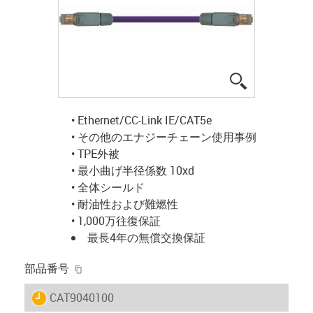
igus-icon-lup
• Ethernet/CC-Link IE/CAT5e
• その他のエナジーチェーン使用事例
• TPE外被
• 最小曲げ半径係数 10xd
• 全体シールド
• 耐油性および難燃性
• 1,000万往復保証
最長4年の無償交換保証
igus-icon-copy-clipboard
部品番号
igus-icon-lieferzeit
CAT9040100