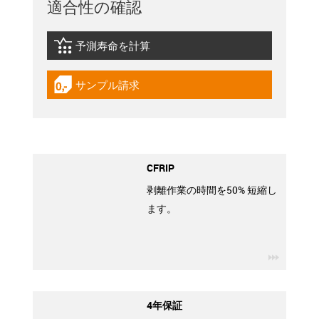
適合性の確認
予測寿命を計算
igus-icon-lebensdauerrechner
サンプル請求
igus-icon-gratismuster
CFRIP
剥離作業の時間を50% 短縮し
ます。
igus-ico
4年保証