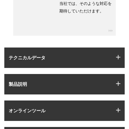
当社では、そのような対応を
期待していただけます。
igus-ico
igus
テクニカルデータ
igus
製品説明
igus
オンラインツール