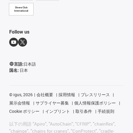
Diners Club
International
Follow us
言語:
日本語
国名:
日本
©
igus, 2026
会社概要
採用情報
プレスリリース
展示会情報
サプライヤー募集
個人情報保護ポリシー
Cookie ポリシー
インプリント
取引条件
手続規則
以下の用語 "Apiro", "AutoChain", "CFRIP", "chainflex",
"chainge", "chains for cranes", "ConProtect", "cradle-