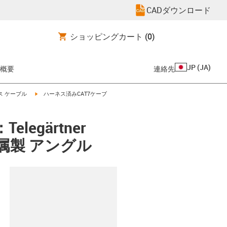
CADダウンロード
ショッピングカート
(0)
JP
(
JA
)
概要
連絡先
igus-icon-arrow-right
ス ケーブル
ハーネス済みCAT7ケーブ
egärtner
 金属製 アングル
clipboard