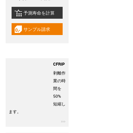
予測寿命を計算
igus-icon-lebensdauerrechner
サンプル請求
igus-icon-gratismuster
CFRIP
剥離作
業の時
間を
50%
短縮し
ます。
igus-icon-3arrow