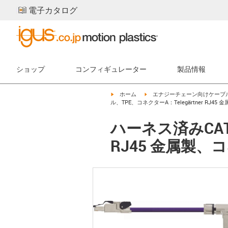
電子カタログ
ショップ
コンフィギュレーター
製品情報
igus-icon-arrow-right
igus-icon-arrow-right
ホーム
エナジーチェーン向けケーブ
ル、TPE、コネクターA：Telegärtner RJ45 
ハーネス済みCAT7
RJ45 金属製、コネ