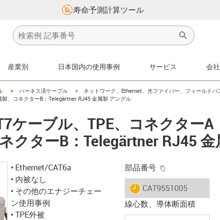
寿命予測計算ツール
産業別
日本国内の使用事例
サービス
会社
igus-icon-arrow-right
igus-icon-arrow-right
ル
ハーネス済ケーブル
ネットワーク、Ethernet、光ファイバー、フィールドバ
金属製、コネクターB：Telegärtner RJ45 金属製 アングル
ケーブル、TPE、コネクターA：Tel
クターB：Telegärtner RJ45
igus-icon-copy-
• Ethernet/CAT6a
部品番号
• 内被なし
igus-icon-lieferzeit
CAT9551005
• その他のエナジーチェー
ン使用事例
線心数、導体断面積
• TPE外被