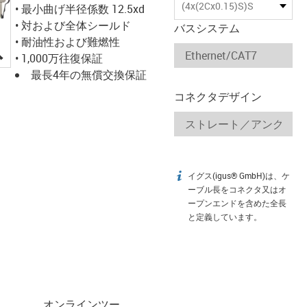
(4x(2Cx0.15)S)S
• 最小曲げ半径係数 12.5xd
• 対および全体シールド
バスシステム
• 耐油性および難燃性
igus-icon-lupe
• 1,000万往復保証
最長4年の無償交換保証
コネクタデザイン
イグス(igus® GmbH)は、ケ
igus-icon-info
ーブル長をコネクタ又はオ
ープンエンドを含めた全長
と定義しています。
オンラインツー