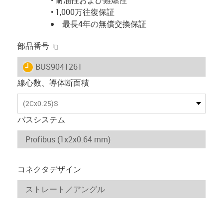
• 1,000万往復保証
最長4年の無償交換保証
igus-icon-copy-clipboard
部品番号
igus-icon-lieferzeit
BUS9041261
線心数、導体断面積
(2Cx0.25)S
バスシステム
コネクタデザイン