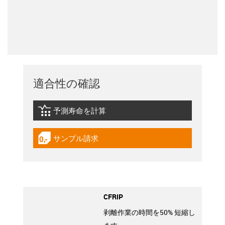
適合性の確認
予測寿命を計算
igus-icon-lebensdauerrechner
サンプル請求
igus-icon-gratismuster
CFRIP
剥離作業の時間を50% 短縮し