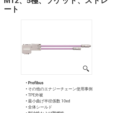
M12、5極、ソケット、ストレ
ート
igus-icon-lup
•
Profibus
• その他のエナジーチェーン使用事例
• TPE外被
• 最小曲げ半径係数 10xd
• 全体シールド
• 耐油性および難燃性