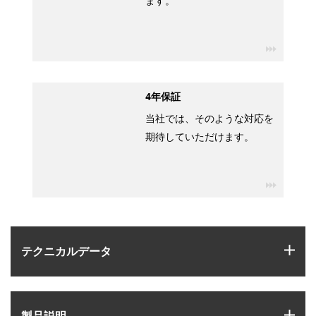
ます。
igus-ico
4年保証
当社では、そのような対応を
期待していただけます。
igus-ico
igus
テクニカルデータ
igus