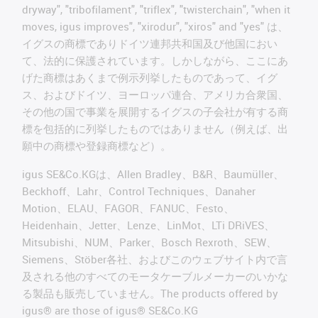
dryway", "tribofilament", "triflex", "twisterchain", "when it
moves, igus improves", "xirodur", "xiros" and "yes" は、
イグスの商標でありドイツ連邦共和国及び他国におい
て、法的に保護されています。しかしながら、ここにあ
げた商標はあくまで例示列挙したものであって、イグ
ス、およびドイツ、ヨーロッパ連合、アメリカ合衆国、
その他の国で事業を展開するイグスの子会社が有する商
標を包括的に列挙したものではありません（例えば、出
願中の商標や登録商標など）。
igus SE&Co.KGは、Allen Bradley、B&R、Baumüller、
Beckhoff、Lahr、Control Techniques、Danaher
Motion、ELAU、FAGOR、FANUC、Festo、
Heidenhain、Jetter、Lenze、LinMot、LTi DRiVES、
Mitsubishi、NUM、Parker、Bosch Rexroth、SEW、
Siemens、Stöber各社、およびこのウェブサイト内で言
及される他のすべてのモータケーブルメーカーのいかな
る製品も販売していません。The products offered by
igus® are those of igus® SE&Co.KG