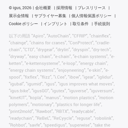
©
igus, 2026
会社概要
採用情報
プレスリリース
展示会情報
サプライヤー募集
個人情報保護ポリシー
Cookie ポリシー
インプリント
取引条件
手続規則
以下の用語 "Apiro", "AutoChain", "CFRIP", "chainflex",
"chainge", "chains for cranes", "ConProtect", "cradle-
chain", "CTD", "drygear", "drylin", "dryspin", "dry-tech",
"dryway", "easy chain", "e-chain", "e-chain systems", "e-
ketten", "e-kettensysteme", "e-loop", "energy chain",
"energy chain systems", "enjoyneering", "e-skin", "e-
spool", "fixflex", "flizz", "i.Cee", "ibow", "igear", "iglidur",
"igubal", "igumid", "igus", "igus improves what moves",
"igus:bike", "igusGO", "igutex", "iguverse", "iguversum",
"kineKIT", "kopla", "manus", "motion plastics", "motion
polymers", "motionary", "plastics for longer life",
"print2mold", "Rawbot", "RBTX", "readycable",
"readychain", "ReBeL", "ReCyycle", "reguse", "robolink",
"Rohbot", "savfe", "speedigus", "superwise", "take the