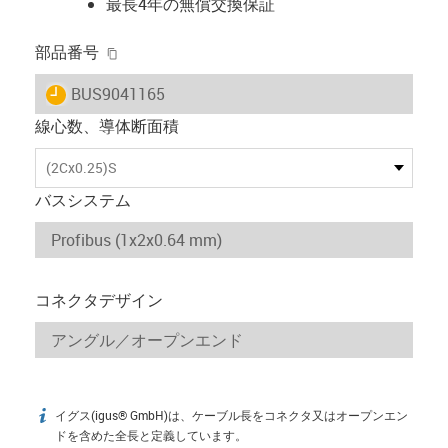
最長4年の無償交換保証
igus-icon-copy-clipboard
部品番号
igus-icon-lieferzeit
BUS9041165
線心数、導体断面積
(2Cx0.25)S
バスシステム
コネクタデザイン
イグス(igus® GmbH)は、ケーブル長をコネクタ又はオープンエン
igus-icon-info
ドを含めた全長と定義しています。