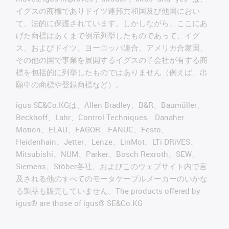
イグスの商標でありドイツ連邦共和国及び他国におい
て、法的に保護されています。しかしながら、ここにあ
げた商標はあくまで例示列挙したものであって、イグ
ス、およびドイツ、ヨーロッパ連合、アメリカ合衆国、
その他の国で事業を展開するイグスの子会社が有する商
標を包括的に列挙したものではありません（例えば、出
願中の商標や登録商標など）。
igus SE&Co.KGは、Allen Bradley、B&R、Baumüller、
Beckhoff、Lahr、Control Techniques、Danaher
Motion、ELAU、FAGOR、FANUC、Festo、
Heidenhain、Jetter、Lenze、LinMot、LTi DRiVES、
Mitsubishi、NUM、Parker、Bosch Rexroth、SEW、
Siemens、Stöber各社、およびこのウェブサイト内で言
及される他のすべてのモータケーブルメーカーのいかな
る製品も販売していません。The products offered by
igus® are those of igus® SE&Co.KG