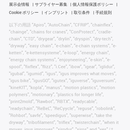
展示会情報
サプライヤー募集
個人情報保護ポリシー
Cookie ポリシー
インプリント
取引条件
手続規則
以下の用語 "Apiro", "AutoChain", "CFRIP", "chainflex",
"chainge", "chains for cranes", "ConProtect", "cradle-
chain", "CTD", "drygear", "drylin", "dryspin", "dry-tech",
"dryway", "easy chain", "e-chain", "e-chain systems", "e-
ketten", "e-kettensysteme", "e-loop", "energy chain",
"energy chain systems", "enjoyneering", "e-skin", "e-
spool", "fixflex", "flizz", "i.Cee", "ibow", "igear", "iglidur",
"igubal", "igumid", "igus", "igus improves what moves",
"igus:bike", "igusGO", "igutex", "iguverse", "iguversum",
"kineKIT", "kopla", "manus", "motion plastics", "motion
polymers", "motionary", "plastics for longer life",
"print2mold", "Rawbot", "RBTX", "readycable",
"readychain", "ReBeL", "ReCyycle", "reguse", "robolink",
"Rohbot", "savfe", "speedigus", "superwise", "take the
dryway", "tribofilament", "triflex", "twisterchain", "when it
moves, igus improves", "xirodur", "xiros" and "yes" は、