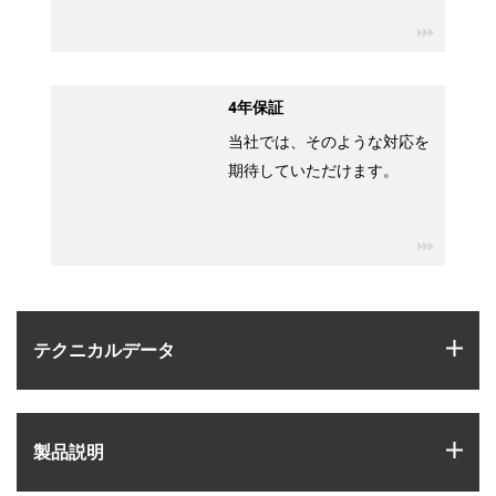
igus-ico
4年保証
当社では、そのような対応を
期待していただけます。
igus-ico
igus
テクニカルデータ
igus
製品説明