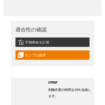
適合性の確認
予測寿命を計算
igus-icon-lebensdauerrechner
サンプル請求
igus-icon-gratismuster
CFRIP
剥離作業の時間を50% 短縮し
ます。