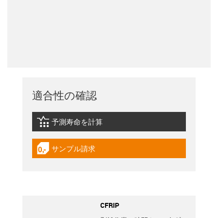
適合性の確認
予測寿命を計算
igus-icon-lebensdauerrechner
サンプル請求
igus-icon-gratismuster
CFRIP