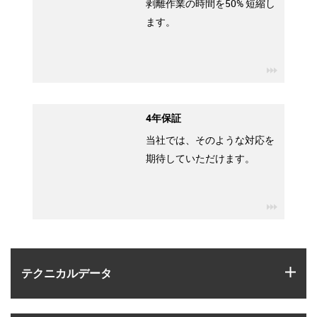
剥離作業の時間を50% 短縮し
ます。
igus-ico
4年保証
当社では、そのような対応を
期待していただけます。
igus-ico
igus
テクニカルデータ