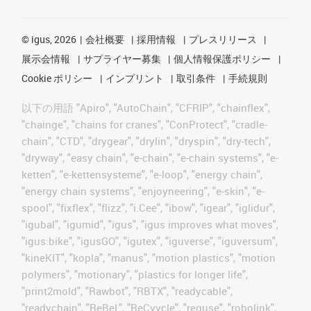
©
igus, 2026
会社概要
採用情報
プレスリリース
展示会情報
サプライヤー募集
個人情報保護ポリシー
Cookie ポリシー
インプリント
取引条件
手続規則
以下の用語 "Apiro", "AutoChain", "CFRIP", "chainflex",
"chainge", "chains for cranes", "ConProtect", "cradle-
chain", "CTD", "drygear", "drylin", "dryspin", "dry-tech",
"dryway", "easy chain", "e-chain", "e-chain systems", "e-
ketten", "e-kettensysteme", "e-loop", "energy chain",
"energy chain systems", "enjoyneering", "e-skin", "e-
spool", "fixflex", "flizz", "i.Cee", "ibow", "igear", "iglidur",
"igubal", "igumid", "igus", "igus improves what moves",
"igus:bike", "igusGO", "igutex", "iguverse", "iguversum",
"kineKIT", "kopla", "manus", "motion plastics", "motion
polymers", "motionary", "plastics for longer life",
"print2mold", "Rawbot", "RBTX", "readycable",
"readychain", "ReBeL", "ReCyycle", "reguse", "robolink",