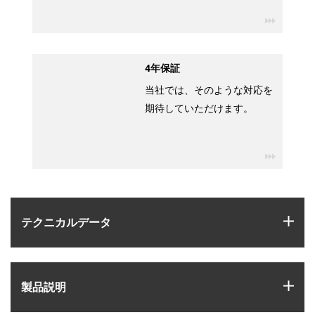
igus-ico
4年保証
当社では、そのような対応を
期待していただけます。
igus-ico
igus
テクニカルデータ
igus
製品説明