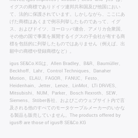
イグスの商標でありドイツ連邦共和国及び他国におい
て、法的に保護されています。しかしながら、ここにあ
げた商標はあくまで例示列挙したものであって、イグ
ス、およびドイツ、ヨーロッパ連合、アメリカ合衆国、
その他の国で事業を展開するイグスの子会社が有する商
標を包括的に列挙したものではありません（例えば、出
願中の商標や登録商標など）。
igus SE&Co.KGは、Allen Bradley、B&R、Baumüller、
Beckhoff、Lahr、Control Techniques、Danaher
Motion、ELAU、FAGOR、FANUC、Festo、
Heidenhain、Jetter、Lenze、LinMot、LTi DRiVES、
Mitsubishi、NUM、Parker、Bosch Rexroth、SEW、
Siemens、Stöber各社、およびこのウェブサイト内で言
及される他のすべてのモータケーブルメーカーのいかな
る製品も販売していません。The products offered by
igus® are those of igus® SE&Co.KG