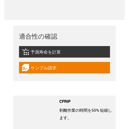
適合性の確認
予測寿命を計算
igus-icon-lebensdauerrechner
サンプル請求
igus-icon-gratismuster
CFRIP
剥離作業の時間を50% 短縮し
ます。