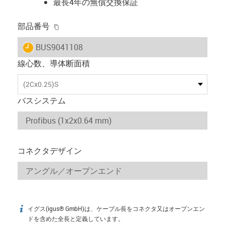
最長4年の無償交換保証
igus-icon-copy-clipboard
部品番号
igus-icon-lieferzeit
BUS9041108
線心数、導体断面積
(2Cx0.25)S
バスシステム
コネクタデザイン
イグス(igus® GmbH)は、ケーブル長をコネクタ又はオープンエン
igus-icon-info
ドを含めた全長と定義しています。