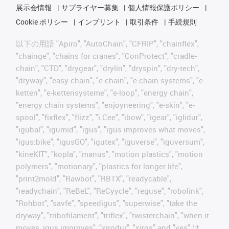
展示会情報
サプライヤー募集
個人情報保護ポリシー
Cookie ポリシー
インプリント
取引条件
手続規則
以下の用語 "Apiro", "AutoChain", "CFRIP", "chainflex",
"chainge", "chains for cranes", "ConProtect", "cradle-
chain", "CTD", "drygear", "drylin", "dryspin", "dry-tech",
"dryway", "easy chain", "e-chain", "e-chain systems", "e-
ketten", "e-kettensysteme", "e-loop", "energy chain",
"energy chain systems", "enjoyneering", "e-skin", "e-
spool", "fixflex", "flizz", "i.Cee", "ibow", "igear", "iglidur",
"igubal", "igumid", "igus", "igus improves what moves",
"igus:bike", "igusGO", "igutex", "iguverse", "iguversum",
"kineKIT", "kopla", "manus", "motion plastics", "motion
polymers", "motionary", "plastics for longer life",
"print2mold", "Rawbot", "RBTX", "readycable",
"readychain", "ReBeL", "ReCyycle", "reguse", "robolink",
"Rohbot", "savfe", "speedigus", "superwise", "take the
dryway", "tribofilament", "triflex", "twisterchain", "when it
moves, igus improves", "xirodur", "xiros" and "yes" は、