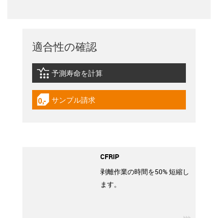
適合性の確認
予測寿命を計算
igus-icon-lebensdauerrechner
サンプル請求
igus-icon-gratismuster
CFRIP
剥離作業の時間を50% 短縮し
ます。
igus-ico