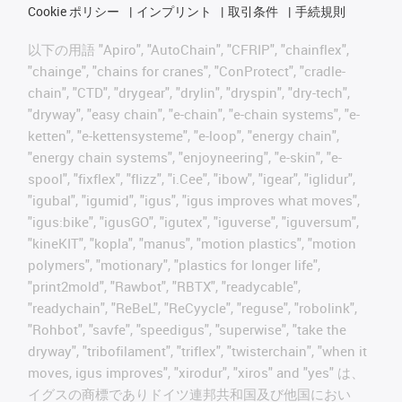
Cookie ポリシー
インプリント
取引条件
手続規則
以下の用語 "Apiro", "AutoChain", "CFRIP", "chainflex",
"chainge", "chains for cranes", "ConProtect", "cradle-
chain", "CTD", "drygear", "drylin", "dryspin", "dry-tech",
"dryway", "easy chain", "e-chain", "e-chain systems", "e-
ketten", "e-kettensysteme", "e-loop", "energy chain",
"energy chain systems", "enjoyneering", "e-skin", "e-
spool", "fixflex", "flizz", "i.Cee", "ibow", "igear", "iglidur",
"igubal", "igumid", "igus", "igus improves what moves",
"igus:bike", "igusGO", "igutex", "iguverse", "iguversum",
"kineKIT", "kopla", "manus", "motion plastics", "motion
polymers", "motionary", "plastics for longer life",
"print2mold", "Rawbot", "RBTX", "readycable",
"readychain", "ReBeL", "ReCyycle", "reguse", "robolink",
"Rohbot", "savfe", "speedigus", "superwise", "take the
dryway", "tribofilament", "triflex", "twisterchain", "when it
moves, igus improves", "xirodur", "xiros" and "yes" は、
イグスの商標でありドイツ連邦共和国及び他国におい