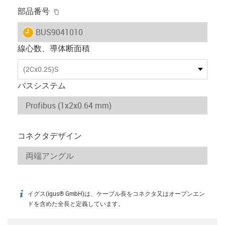
igus-icon-copy-clipboard
部品番号
igus-icon-lieferzeit
BUS9041010
線心数、導体断面積
(2Cx0.25)S
バスシステム
コネクタデザイン
イグス(igus® GmbH)は、ケーブル長をコネクタ又はオープンエン
igus-icon-info
ドを含めた全長と定義しています。