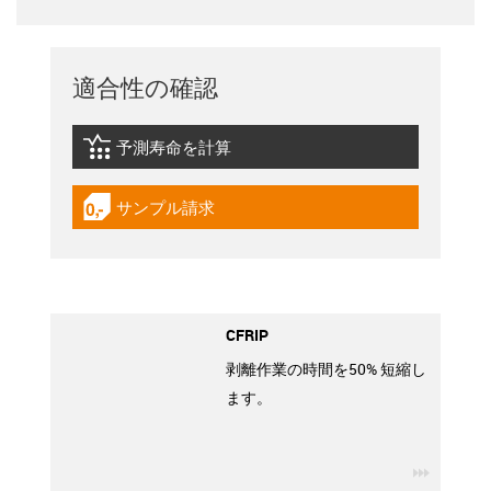
適合性の確認
予測寿命を計算
igus-icon-lebensdauerrechner
サンプル請求
igus-icon-gratismuster
CFRIP
剥離作業の時間を50% 短縮し
ます。
igus-ico