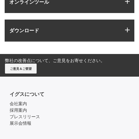
igus
オンラインツール
igus
ダウンロード
弊社の改善点について、ご意見をお寄せください。
ご意見＆ご要望
イグスについて
会社案内
採用案内
プレスリリース
展示会情報