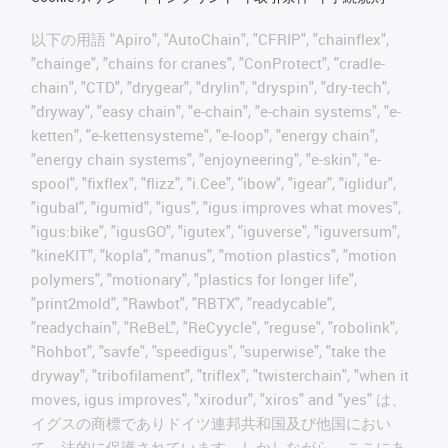
以下の用語 "Apiro", "AutoChain", "CFRIP", "chainflex",
"chainge", "chains for cranes", "ConProtect", "cradle-
chain", "CTD", "drygear", "drylin", "dryspin", "dry-tech",
"dryway", "easy chain", "e-chain", "e-chain systems", "e-
ketten", "e-kettensysteme", "e-loop", "energy chain",
"energy chain systems", "enjoyneering", "e-skin", "e-
spool", "fixflex", "flizz", "i.Cee", "ibow", "igear", "iglidur",
"igubal", "igumid", "igus", "igus improves what moves",
"igus:bike", "igusGO", "igutex", "iguverse", "iguversum",
"kineKIT", "kopla", "manus", "motion plastics", "motion
polymers", "motionary", "plastics for longer life",
"print2mold", "Rawbot", "RBTX", "readycable",
"readychain", "ReBeL", "ReCyycle", "reguse", "robolink",
"Rohbot", "savfe", "speedigus", "superwise", "take the
dryway", "tribofilament", "triflex", "twisterchain", "when it
moves, igus improves", "xirodur", "xiros" and "yes" は、
イグスの商標でありドイツ連邦共和国及び他国におい
て、法的に保護されています。しかしながら、ここにあ