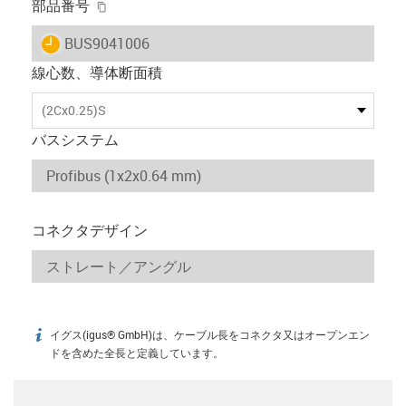
igus-icon-copy-clipboard
部品番号
igus-icon-lieferzeit
BUS9041006
線心数、導体断面積
(2Cx0.25)S
バスシステム
コネクタデザイン
イグス(igus® GmbH)は、ケーブル長をコネクタ又はオープンエン
igus-icon-info
ドを含めた全長と定義しています。