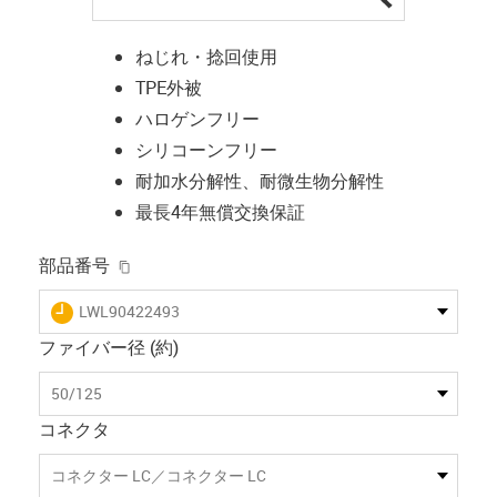
ねじれ・捻回使用
TPE外被
ハロゲンフリー
シリコーンフリー
耐加水分解性、耐微生物分解性
最長4年無償交換保証
igus-icon-copy-clipboard
部品番号
igus-icon-lieferzeit
LWL90422493
ファイバー径 (約)
50/125
コネクタ
コネクター LC／コネクター LC