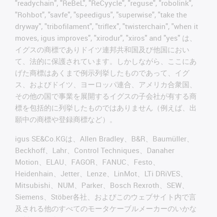
"readychain", "ReBeL", "ReCyycle", "reguse", "robolink",
"Rohbot", "savfe", "speedigus", "superwise", "take the
dryway", "tribofilament", "triflex", "twisterchain", "when it
moves, igus improves", "xirodur", "xiros" and "yes" は、
イグスの商標でありドイツ連邦共和国及び他国におい
て、法的に保護されています。しかしながら、ここにあ
げた商標はあくまで例示列挙したものであって、イグ
ス、およびドイツ、ヨーロッパ連合、アメリカ合衆国、
その他の国で事業を展開するイグスの子会社が有する商
標を包括的に列挙したものではありません（例えば、出
願中の商標や登録商標など）。
igus SE&Co.KGは、Allen Bradley、B&R、Baumüller、
Beckhoff、Lahr、Control Techniques、Danaher
Motion、ELAU、FAGOR、FANUC、Festo、
Heidenhain、Jetter、Lenze、LinMot、LTi DRiVES、
Mitsubishi、NUM、Parker、Bosch Rexroth、SEW、
Siemens、Stöber各社、およびこのウェブサイト内で言
及される他のすべてのモータケーブルメーカーのいかな