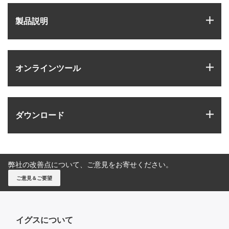
igus
製品説明
igus
オンラインツール
igus
ダウンロード
弊社の改善点について、ご意見をお寄せください。
ご意見＆ご要望
イグスについて