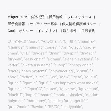
©
igus, 2026
会社概要
採用情報
プレスリリース
展示会情報
サプライヤー募集
個人情報保護ポリシー
Cookie ポリシー
インプリント
取引条件
手続規則
以下の用語 "Apiro", "AutoChain", "CFRIP", "chainflex",
"chainge", "chains for cranes", "ConProtect", "cradle-
chain", "CTD", "drygear", "drylin", "dryspin", "dry-tech",
"dryway", "easy chain", "e-chain", "e-chain systems", "e-
ketten", "e-kettensysteme", "e-loop", "energy chain",
"energy chain systems", "enjoyneering", "e-skin", "e-
spool", "fixflex", "flizz", "i.Cee", "ibow", "igear", "iglidur",
"igubal", "igumid", "igus", "igus improves what moves",
"igus:bike", "igusGO", "igutex", "iguverse", "iguversum",
"kineKIT", "kopla", "manus", "motion plastics", "motion
polymers", "motionary", "plastics for longer life",
"print2mold", "Rawbot", "RBTX", "readycable",