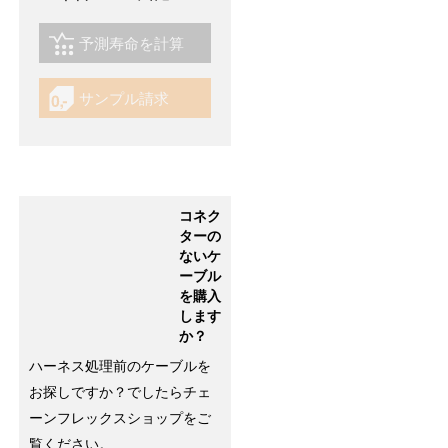
予測寿命を計算
igus-icon-lebensdauerrechner
サンプル請求
igus-icon-gratismuster
コネク
ターの
ないケ
ーブル
を購入
します
か？
ハーネス処理前のケーブルを
お探しですか？でしたらチェ
ーンフレックスショップをご
覧ください。