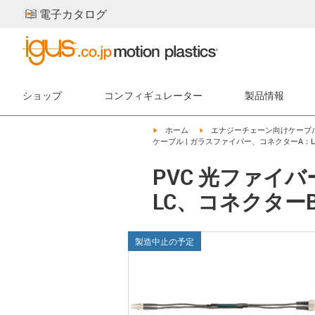
電子カタログ
ショップ
コンフィギュレーター
製品情報
igus-icon-arrow-right
igus-icon-arrow-right
ホーム
エナジーチェーン向けケーブ
ケーブル | ガラスファイバー、コネクターA：L
PVC 光ファイ
LC、コネクターB
製造中止の予定