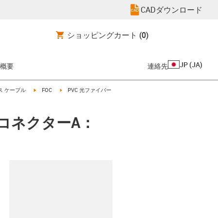
CADダウンロード
ショッピングカート
(0)
JP
(
JA
)
概要
連絡先
igus-icon-arrow-right
igus-icon-arrow-right
ス ケーブル
FOC
PVC 光ファイバー
、コネクターA：
clipboard