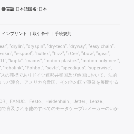
言語:
日本語
国名:
日本
インプリント
取引条件
手続規則
, "drylin", "dryspin", "dry-tech", "dryway", "easy chain",
", "e-spool", "fixflex", "flizz", "i.Cee", "ibow", "igear",
eKIT", "kopla", "manus", "motion plastics", "motion polymers",
, "robolink", "Rohbot", "savfe", "speedigus", "superwise",
 "xiros" and "yes" は、イグスの商標でありドイツ連邦共和国及び他国において、法的
ロッパ連合、アメリカ合衆国、その他の国で事業を展開する
AGOR、FANUC、Festo、Heidenhain、Jetter、Lenze、
びこのウェブサイト内で言及される他のすべてのモータケーブルメーカーのいか