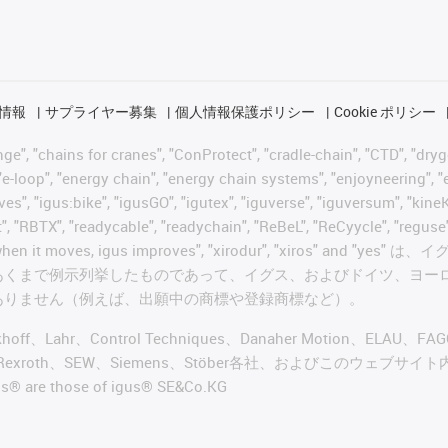
情報
サプライヤー募集
個人情報保護ポリシー
Cookie ポリシー
 "chains for cranes", "ConProtect", "cradle-chain", "CTD", "drygear"
-loop", "energy chain", "energy chain systems", "enjoyneering", "e-skin
ves", "igus:bike", "igusGO", "igutex", "iguverse", "iguversum", "kin
t", "RBTX", "readycable", "readychain", "ReBeL", "ReCyycle", "reguse"
wisterchain", "when it moves, igus improves", "xirodur",
あくまで例示列挙したものであって、イグス、およびドイツ、ヨー
ありません（例えば、出願中の商標や登録商標など）。
ckhoff、Lahr、Control Techniques、Danaher Motion、ELAU、F
ker、Bosch Rexroth、SEW、Siemens、Stöber各社、およ
re those of igus® SE&Co.KG