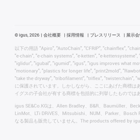
©
igus, 2026
会社概要
採用情報
プレスリリース
展示会
以下の用語 "Apiro", "AutoChain", "CFRIP", "chainflex", "chainge",
"e-chain", "e-chain systems", "e-ketten", "e-kettensysteme", "e
"iglidur", "igubal", "igumid", "igus", "igus improves what mo
"motionary", "plastics for longer life", "print2mold", "Rawbo
"take the dryway", "tribofilament", "triflex", "t
に保護されています。しかしながら、ここにあげた商標は
イグスの子会社が有する商標を包括的に列挙したものでは
igus SE&Co.KGは、Allen Bradley、B&R、Baumüller、Be
LinMot、LTi DRiVES、Mitsubishi、NUM、Par
なる製品も販売していません。The products offered by igus® a