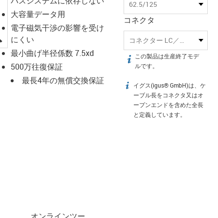
バスシステムに依存しない
62.5/125
大容量データ用
コネクタ
電子磁気干渉の影響を受け
igus-icon-lupe
にくい
コネクター LC／コネクター SC
最小曲げ半径係数 7.5xd
この製品は生産終了モデ
igus-icon-info
500万往復保証
ルです。
最長4年の無償交換保証
イグス(igus® GmbH)は、ケ
igus-icon-info
ーブル長をコネクタ又はオ
ープンエンドを含めた全長
と定義しています。
オンラインツー