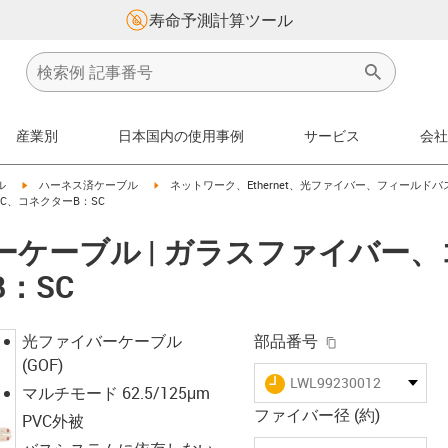
寿命予測計算ツール
産業別
日本国内の使用事例
サービス
会社
igus-icon-arrow-right
igus-icon-arrow-right
ル
ハーネス済ケーブル
ネットワーク、Ethernet、光ファイバー、フィールドバ
C、コネクターB：SC
バーケーブル | ガラスファイバー
：SC
igus-icon-copy-
光ファイバーケーブル
部品番号
(GOF)
igus-icon-lieferzeit
LWL99230012
マルチモード 62.5/125μm
ファイバー径 (約)
PVC外被