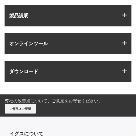
igus
製品説明
igus
オンラインツール
igus
ダウンロード
弊社の改善点について、ご意見をお寄せください。
ご意見＆ご要望
イグスについて