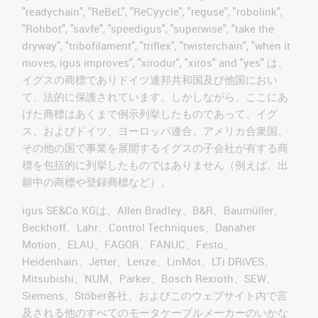
"readychain", "ReBeL", "ReCyycle", "reguse", "robolink",
"Rohbot", "savfe", "speedigus", "superwise", "take the
dryway", "tribofilament", "triflex", "twisterchain", "when it
moves, igus improves", "xirodur", "xiros" and "yes" は、
イグスの商標でありドイツ連邦共和国及び他国におい
て、法的に保護されています。しかしながら、ここにあ
げた商標はあくまで例示列挙したものであって、イグ
ス、およびドイツ、ヨーロッパ連合、アメリカ合衆国、
その他の国で事業を展開するイグスの子会社が有する商
標を包括的に列挙したものではありません（例えば、出
願中の商標や登録商標など）。
igus SE&Co.KGは、Allen Bradley、B&R、Baumüller、
Beckhoff、Lahr、Control Techniques、Danaher
Motion、ELAU、FAGOR、FANUC、Festo、
Heidenhain、Jetter、Lenze、LinMot、LTi DRiVES、
Mitsubishi、NUM、Parker、Bosch Rexroth、SEW、
Siemens、Stöber各社、およびこのウェブサイト内で言
及される他のすべてのモータケーブルメーカーのいかな