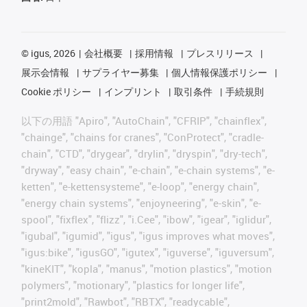
©
igus, 2026
会社概要
採用情報
プレスリリース
展示会情報
サプライヤー募集
個人情報保護ポリシー
Cookie ポリシー
インプリント
取引条件
手続規則
以下の用語 "Apiro", "AutoChain", "CFRIP", "chainflex",
"chainge", "chains for cranes", "ConProtect", "cradle-
chain", "CTD", "drygear", "drylin", "dryspin", "dry-tech",
"dryway", "easy chain", "e-chain", "e-chain systems", "e-
ketten", "e-kettensysteme", "e-loop", "energy chain",
"energy chain systems", "enjoyneering", "e-skin", "e-
spool", "fixflex", "flizz", "i.Cee", "ibow", "igear", "iglidur",
"igubal", "igumid", "igus", "igus improves what moves",
"igus:bike", "igusGO", "igutex", "iguverse", "iguversum",
"kineKIT", "kopla", "manus", "motion plastics", "motion
polymers", "motionary", "plastics for longer life",
"print2mold", "Rawbot", "RBTX", "readycable",