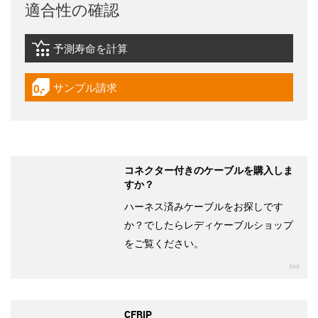
適合性の確認
予測寿命を計算
igus-icon-lebensdauerrechner
サンプル請求
igus-icon-gratismuster
コネクター付きのケーブルを購入しま
すか？
ハーネス済みケーブルをお探しです
か？でしたらレディケーブルショップ
をご覧ください。
igu
CFRIP