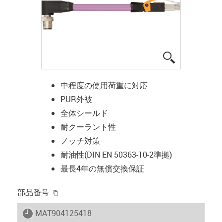
igus-icon-lup
中程度の使用荷重に対応
PUR外被
全体シールド
耐クーラント性
ノッチ対策
耐油性(DIN EN 50363-10-2準拠)
最長4年の無償交換保証
igus-icon-copy-clipboard
部品番号
igus-icon-lieferzeit
MAT904125418