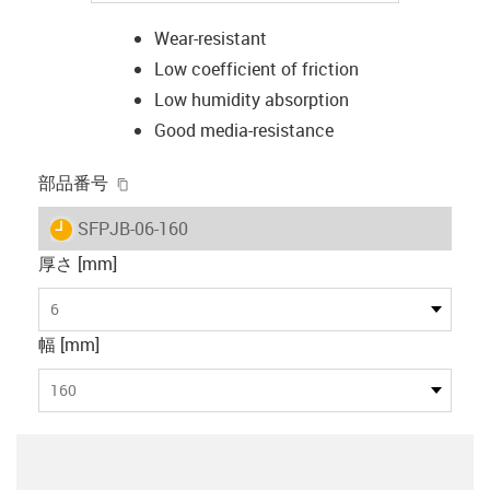
Wear-resistant
Low coefficient of friction
Low humidity absorption
Good media-resistance
igus-icon-copy-clipboard
部品番号
igus-icon-lieferzeit
SFPJB-06-160
厚さ [mm]
6
幅 [mm]
160