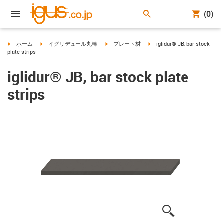
(0)
igus-icon-arrow-right
igus-icon-arrow-right
igus-icon-arrow-right
igus-icon-arrow-right
ホーム
イグリデュール丸棒
プレート材
iglidur® JB, bar stock
plate strips
iglidur® JB, bar stock plate
strips
igus-icon-lup