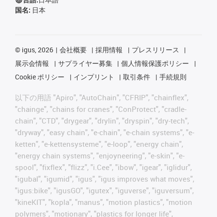
国名:
日本
©
igus, 2026
会社概要
採用情報
プレスリリース
展示会情報
サプライヤー募集
個人情報保護ポリシー
Cookie ポリシー
インプリント
取引条件
手続規則
以下の用語 "Apiro", "AutoChain", "CFRIP", "chainflex",
"chainge", "chains for cranes", "ConProtect", "cradle-
chain", "CTD", "drygear", "drylin", "dryspin", "dry-tech",
"dryway", "easy chain", "e-chain", "e-chain systems", "e-
ketten", "e-kettensysteme", "e-loop", "energy chain",
"energy chain systems", "enjoyneering", "e-skin", "e-
spool", "fixflex", "flizz", "i.Cee", "ibow", "igear", "iglidur",
"igubal", "igumid", "igus", "igus improves what moves",
"igus:bike", "igusGO", "igutex", "iguverse", "iguversum",
"kineKIT", "kopla", "manus", "motion plastics", "motion
polymers", "motionary", "plastics for longer life",