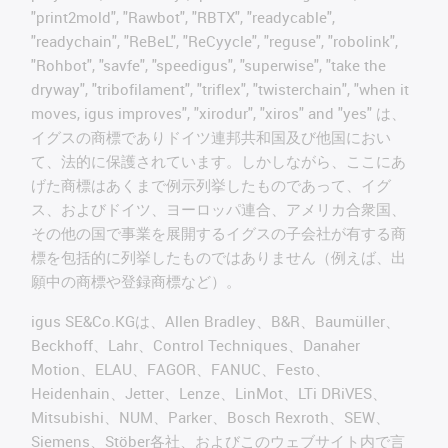
"print2mold", "Rawbot", "RBTX", "readycable",
"readychain", "ReBeL", "ReCyycle", "reguse", "robolink",
"Rohbot", "savfe", "speedigus", "superwise", "take the
dryway", "tribofilament", "triflex", "twisterchain", "when it
moves, igus improves", "xirodur", "xiros" and "yes" は、
イグスの商標でありドイツ連邦共和国及び他国におい
て、法的に保護されています。しかしながら、ここにあ
げた商標はあくまで例示列挙したものであって、イグ
ス、およびドイツ、ヨーロッパ連合、アメリカ合衆国、
その他の国で事業を展開するイグスの子会社が有する商
標を包括的に列挙したものではありません（例えば、出
願中の商標や登録商標など）。
igus SE&Co.KGは、Allen Bradley、B&R、Baumüller、
Beckhoff、Lahr、Control Techniques、Danaher
Motion、ELAU、FAGOR、FANUC、Festo、
Heidenhain、Jetter、Lenze、LinMot、LTi DRiVES、
Mitsubishi、NUM、Parker、Bosch Rexroth、SEW、
Siemens、Stöber各社、およびこのウェブサイト内で言