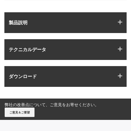
igus
製品説明
igus
テクニカルデータ
igus
ダウンロード
弊社の改善点について、ご意見をお寄せください。
ご意見＆ご要望