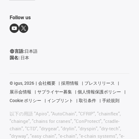
Follow us
言語:
日本語
国名:
日本
©
igus, 2026
会社概要
採用情報
プレスリリース
展示会情報
サプライヤー募集
個人情報保護ポリシー
Cookie ポリシー
インプリント
取引条件
手続規則
以下の用語 "Apiro", "AutoChain", "CFRIP", "chainflex",
"chainge", "chains for cranes", "ConProtect", "cradle-
chain", "CTD", "drygear", "drylin", "dryspin", "dry-tech",
"dryway", "easy chain", "e-chain", "e-chain systems", "e-