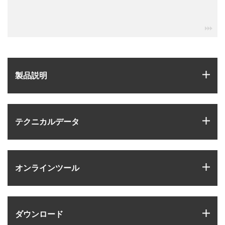
igu
igus
製品説明
igus
テクニカルデータ
igus
オンラインツール
igus
ダウンロード