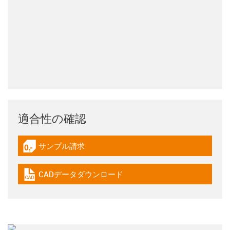
適合性の確認
サンプル請求
igus-icon-gratismuster
CADデータダウンロード
igus-icon-cad-dateien