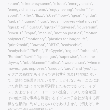
ketten", "e-kettensysteme", "e-loop", "energy chain",
"energy chain systems", "enjoyneering", "e-skin", "e-
spool", "fixflex", "flizz", "i.Cee", "ibow", "igear", "iglidur",
"igubal", "igumid", "igus", "igus improves what moves",
"igus:bike", "igusGO", "igutex", "iguverse", "iguversum",
"kineKIT", "kopla", "manus", "motion plastics", "motion
polymers", "motionary", "plastics for longer life",
"print2mold", "Rawbot", "RBTX", "readycable",
"readychain", "ReBeL", "ReCyycle", "reguse", "robolink",
"Rohbot", "savfe", "speedigus", "superwise", "take the
dryway", "tribofilament", "triflex", "twisterchain", "when it
moves, igus improves", "xirodur", "xiros" and "yes" は、
イグスの商標でありドイツ連邦共和国及び他国におい
て、法的に保護されています。しかしながら、ここにあ
げた商標はあくまで例示列挙したものであって、イグ
ス、およびドイツ、ヨーロッパ連合、アメリカ合衆国、
その他の国で事業を展開するイグスの子会社が有する商
標を包括的に列挙したものではありません（例えば、出
願中の商標や登録商標など）。