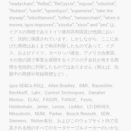
"readychain", "ReBeL", "ReCyycle", "reguse", "robolink",
"Rohbot", "savfe", "speedigus", "superwise", "take the
dryway", "tribofilament", "triflex", "twisterchain", "when it
moves, igus improves", "xirodur", "xiros" and "yes" は、
イグスの商標でありドイツ連邦共和国及び他国におい
て、法的に保護されています。しかしながら、ここにあ
げた商標はあくまで例示列挙したものであって、イグ
ス、およびドイツ、ヨーロッパ連合、アメリカ合衆国、
その他の国で事業を展開するイグスの子会社が有する商
標を包括的に列挙したものではありません（例えば、出
願中の商標や登録商標など）。
igus SE&Co.KGは、Allen Bradley、B&R、Baumüller、
Beckhoff、Lahr、Control Techniques、Danaher
Motion、ELAU、FAGOR、FANUC、Festo、
Heidenhain、Jetter、Lenze、LinMot、LTi DRiVES、
Mitsubishi、NUM、Parker、Bosch Rexroth、SEW、
Siemens、Stöber各社、およびこのウェブサイト内で言
及される他のすべてのモータケーブルメーカーのいかな