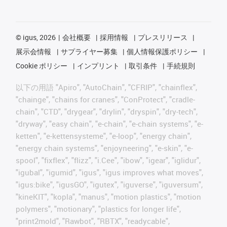
©
igus, 2026
会社概要
採用情報
プレスリリース
展示会情報
サプライヤー募集
個人情報保護ポリシー
Cookie ポリシー
インプリント
取引条件
手続規則
以下の用語 "Apiro", "AutoChain", "CFRIP", "chainflex",
"chainge", "chains for cranes", "ConProtect", "cradle-
chain", "CTD", "drygear", "drylin", "dryspin", "dry-tech",
"dryway", "easy chain", "e-chain", "e-chain systems", "e-
ketten", "e-kettensysteme", "e-loop", "energy chain",
"energy chain systems", "enjoyneering", "e-skin", "e-
spool", "fixflex", "flizz", "i.Cee", "ibow", "igear", "iglidur",
"igubal", "igumid", "igus", "igus improves what moves",
"igus:bike", "igusGO", "igutex", "iguverse", "iguversum",
"kineKIT", "kopla", "manus", "motion plastics", "motion
polymers", "motionary", "plastics for longer life",
"print2mold", "Rawbot", "RBTX", "readycable",