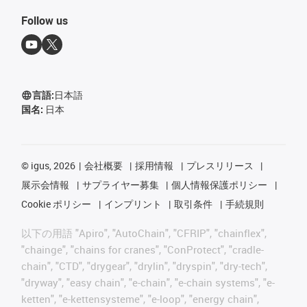
Follow us
言語:
日本語
国名:
日本
©
igus, 2026
会社概要
採用情報
プレスリリース
展示会情報
サプライヤー募集
個人情報保護ポリシー
Cookie ポリシー
インプリント
取引条件
手続規則
以下の用語 "Apiro", "AutoChain", "CFRIP", "chainflex",
"chainge", "chains for cranes", "ConProtect", "cradle-
chain", "CTD", "drygear", "drylin", "dryspin", "dry-tech",
"dryway", "easy chain", "e-chain", "e-chain systems", "e-
ketten", "e-kettensysteme", "e-loop", "energy chain",