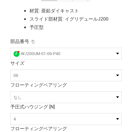
材質: 亜鉛ダイキャスト
スライド部材質: イグリデュールJ200
予圧型
igus-icon-copy-clipboard
部品番号
igus-icon-lieferzeit-dot
WJ200UM-01-06-P40
サイズ
06
フローティングベアリング
なし
予圧式ハウジング [N]
4
フローティングベアリング