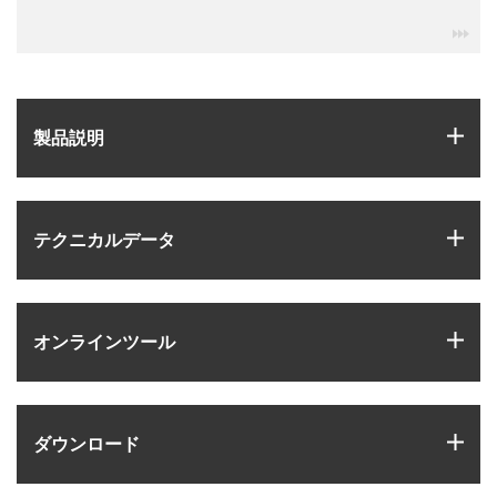
igu
igus
製品説明
igus
テクニカルデータ
igus
オンラインツール
igus
ダウンロード