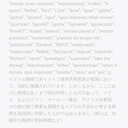
"energy chain systems", "enjoyneering", "e-skin", "e-
spool", "fixflex", "flizz", "i.Cee", "ibow", "igear", "iglidur",
"igubal", "igumid", "igus", "igus improves what moves",
"igus:bike", "igusGO", "igutex", "iguverse", "iguversum",
"kineKIT", "kopla", "manus", "motion plastics", "motion
polymers", "motionary", "plastics for longer life",
"print2mold", "Rawbot", "RBTX", "readycable",
"readychain", "ReBeL", "ReCyycle", "reguse", "robolink",
"Rohbot", "savfe", "speedigus", "superwise", "take the
dryway", "tribofilament", "triflex", "twisterchain", "when it
moves, igus improves", "xirodur", "xiros" and "yes" は、
イグスの商標でありドイツ連邦共和国及び他国におい
て、法的に保護されています。しかしながら、ここにあ
げた商標はあくまで例示列挙したものであって、イグ
ス、およびドイツ、ヨーロッパ連合、アメリカ合衆国、
その他の国で事業を展開するイグスの子会社が有する商
標を包括的に列挙したものではありません（例えば、出
願中の商標や登録商標など）。