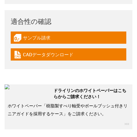
適合性の確認
サンプル請求
igus-icon-gratismuster
CADデータダウンロード
igus-icon-cad-dateien
ドライリンのホワイトペーパーはこち
らからご請求ください！
ホワイトペーパー「樹脂製すべり軸受やボールブッシュ付きリ
ニアガイドを採用するケース」をご請求ください。
igu