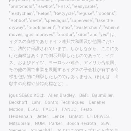
"print2mold", "Rawbot", "RBTX", "readycable",
"readychain", "ReBeL", "ReCyycle", "reguse", "robolink",
"Rohbot", "savfe", "speedigus", "superwise", "take the
dryway", "tribofilament", "triflex", "twisterchain", "when it
moves, igus improves", "xirodur", "xiros" and "yes" は、
イグスの商標でありドイツ連邦共和国及び他国におい
て、法的に保護されています。しかしながら、ここにあ
げた商標はあくまで例示列挙したものであって、イグ
ス、およびドイツ、ヨーロッパ連合、アメリカ合衆国、
その他の国で事業を展開するイグスの子会社が有する商
標を包括的に列挙したものではありません（例えば、出
願中の商標や登録商標など）。
igus SE&Co.KGは、Allen Bradley、B&R、Baumüller、
Beckhoff、Lahr、Control Techniques、Danaher
Motion、ELAU、FAGOR、FANUC、Festo、
Heidenhain、Jetter、Lenze、LinMot、LTi DRiVES、
Mitsubishi、NUM、Parker、Bosch Rexroth、SEW、
Siemens、Stöber各社、およびこのウェブサイト内で言