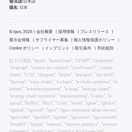
言語:
日本語
国名:
日本
©
igus, 2026
会社概要
採用情報
プレスリリース
展示会情報
サプライヤー募集
個人情報保護ポリシー
Cookie ポリシー
インプリント
取引条件
手続規則
以下の用語 "Apiro", "AutoChain", "CFRIP", "chainflex",
"chainge", "chains for cranes", "ConProtect", "cradle-
chain", "CTD", "drygear", "drylin", "dryspin", "dry-tech",
"dryway", "easy chain", "e-chain", "e-chain systems", "e-
ketten", "e-kettensysteme", "e-loop", "energy chain",
"energy chain systems", "enjoyneering", "e-skin", "e-
spool", "fixflex", "flizz", "i.Cee", "ibow", "igear", "iglidur",
"igubal", "igumid", "igus", "igus improves what moves",
"igus:bike", "igusGO", "igutex", "iguverse", "iguversum",
"kineKIT", "kopla", "manus", "motion plastics", "motion
polymers", "motionary", "plastics for longer life",