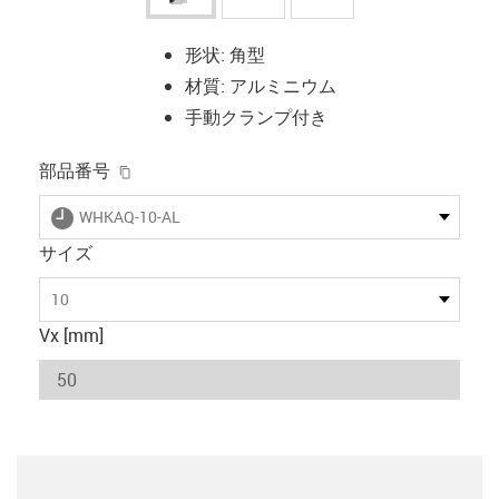
形状: 角型
材質: アルミニウム
手動クランプ付き
igus-icon-copy-clipboard
部品番号
igus-icon-lieferzeit
WHKAQ-10-AL
サイズ
10
Vx [mm]