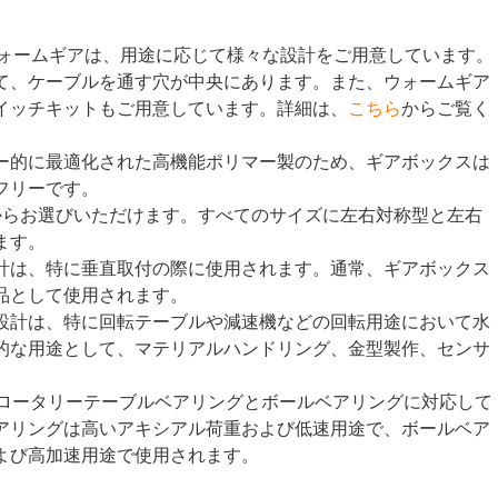
ウォームギアは、用途に応じて様々な設計をご用意しています。
て、ケーブルを通す穴が中央にあります。また、ウォームギア
イッチキットもご用意しています。詳細は、
こちら
からご覧く
ー的に最適化された高機能ポリマー製のため、ギアボックスは
フリーです。
、50からお選びいただけます。すべてのサイズに左右対称型と左右
ます。
計は、特に垂直取付の際に使用されます。通常、ギアボックス
品として使用されます。
設計は、特に回転テーブルや減速機などの回転用途において水
的な用途として、マテリアルハンドリング、金型製作、センサ
 ロータリーテーブルベアリングとボールベアリングに対応して
アリングは高いアキシアル荷重および低速用途で、ボールベア
よび高加速用途で使用されます。