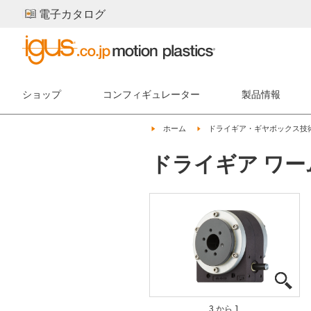
電子カタログ
ショップ
コンフィギュレーター
製品情報
igus-icon-arrow-right
igus-icon-arrow-right
ホーム
ドライギア・ギヤボックス技
ドライギア ワー
igu
igu
igu
3 から 1