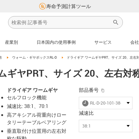
寿命予測計算ツール
産業別
日本国内の使用事例
サービス
会社
igus-icon-arrow-right
igus-icon-arrow-right
術
ウォーム・ギヤボックスRL-D
ドライギア ワームギヤPRT、サイズ 20、左右
ムギヤPRT、サイズ 20、左右対
igus-icon-copy-
ドライギア ワームギヤ
部品番号
セルフロック機能
igus-icon-lieferzeit
RL-D-20-101-38-01033
減速比: 38:1、70:1
減速比
高アキシアル荷重向けロー
タリーテーブルベアリング
s-icon-lupe
s-icon-lupe
s-icon-lupe
38:1
垂直取付け位置用の左右対
称な駆動