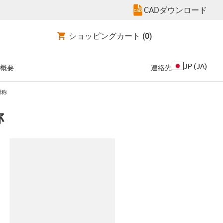
CADダウンロード
ショッピングカート
(0)
JP
(
JA
)
概要
連絡先
対称
称
clipboard