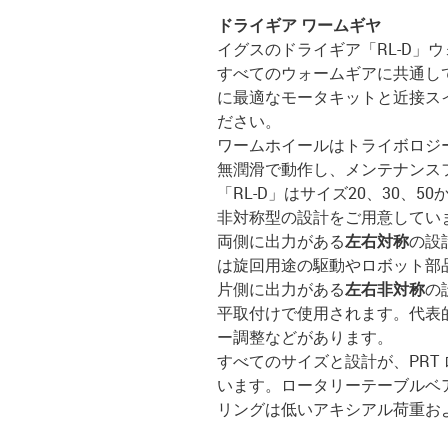
ドライギア ワームギヤ
イグスのドライギア「RL-D」
すべてのウォームギアに共通し
に最適なモータキットと近接ス
ださい。
ワームホイールはトライボロジ
無潤滑で動作し、メンテナンス
「RL-D」はサイズ20、30
非対称型の設計をご用意してい
両側に出力がある
左右対称
の設
は旋回用途の駆動やロボット部
片側に出力がある
左右非対称
の
平取付けで使用されます。代表
ー調整などがあります。
すべてのサイズと設計が、PRT
います。ロータリーテーブルベ
リングは低いアキシアル荷重お