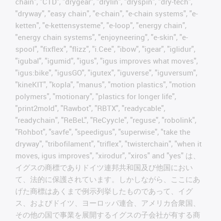
chain", "CTD", "drygear", "drylin", "dryspin", "dry-tech",
"dryway", "easy chain", "e-chain", "e-chain systems", "e-
ketten", "e-kettensysteme", "e-loop", "energy chain",
"energy chain systems", "enjoyneering", "e-skin", "e-
spool", "fixflex", "flizz", "i.Cee", "ibow", "igear", "iglidur",
"igubal", "igumid", "igus", "igus improves what moves",
"igus:bike", "igusGO", "igutex", "iguverse", "iguversum",
"kineKIT", "kopla", "manus", "motion plastics", "motion
polymers", "motionary", "plastics for longer life",
"print2mold", "Rawbot", "RBTX", "readycable",
"readychain", "ReBeL", "ReCyycle", "reguse", "robolink",
"Rohbot", "savfe", "speedigus", "superwise", "take the
dryway", "tribofilament", "triflex", "twisterchain", "when it
moves, igus improves", "xirodur", "xiros" and "yes" は、
イグスの商標でありドイツ連邦共和国及び他国におい
て、法的に保護されています。しかしながら、ここにあ
げた商標はあくまで例示列挙したものであって、イグ
ス、およびドイツ、ヨーロッパ連合、アメリカ合衆国、
その他の国で事業を展開するイグスの子会社が有する商