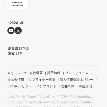
Diners Club
International
Follow us
言語:
日本語
国名:
日本
©
igus, 2026
会社概要
採用情報
プレスリリース
展示会情報
サプライヤー募集
個人情報保護ポリシー
Cookie ポリシー
インプリント
取引条件
手続規則
以下の用語 "Apiro", "AutoChain", "CFRIP", "chainflex",
"chainge", "chains for cranes", "ConProtect", "cradle-