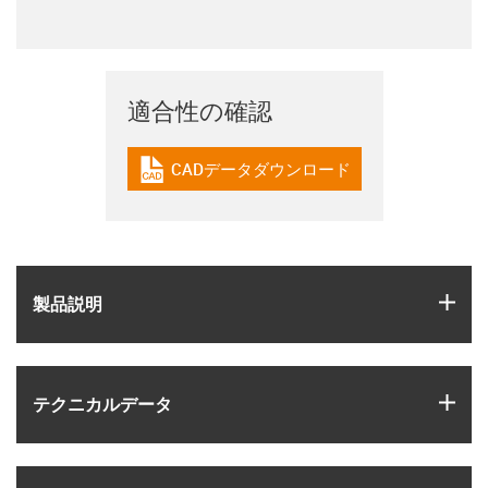
適合性の確認
CADデータダウンロード
igus-icon-cad-dateien
igus
製品説明
igus
テクニカルデータ