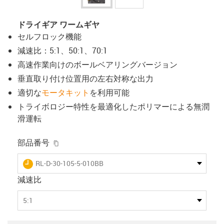
ドライギア ワームギヤ
セルフロック機能
減速比：5:1、50:1、70:1
高速作業向けのボールベアリングバージョン
垂直取り付け位置用の左右対称な出力
適切な
モータキット
を利用可能
トライボロジー特性を最適化したポリマーによる無潤
滑運転
igus-icon-copy-clipboard
部品番号
igus-icon-lieferzeit
RL-D-30-105-5-010BB
減速比
5:1