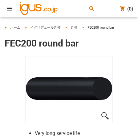
(0)
igus-icon-arrow-right
igus-icon-arrow-right
igus-icon-arrow-right
igus-icon-arrow-right
ホーム
イグリデュール丸棒
丸棒
FEC200 round bar
FEC200 round bar
igus-icon-lup
Very long service life