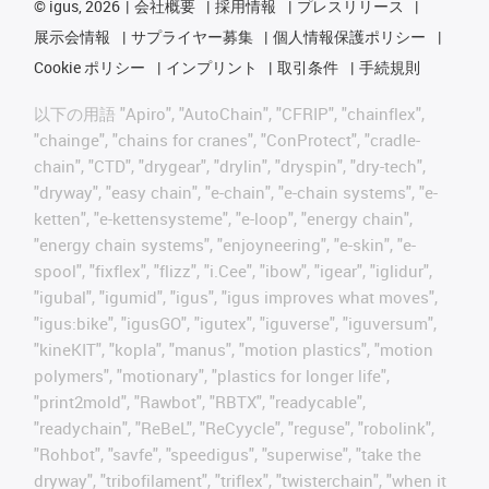
©
igus, 2026
会社概要
採用情報
プレスリリース
展示会情報
サプライヤー募集
個人情報保護ポリシー
Cookie ポリシー
インプリント
取引条件
手続規則
以下の用語 "Apiro", "AutoChain", "CFRIP", "chainflex",
"chainge", "chains for cranes", "ConProtect", "cradle-
chain", "CTD", "drygear", "drylin", "dryspin", "dry-tech",
"dryway", "easy chain", "e-chain", "e-chain systems", "e-
ketten", "e-kettensysteme", "e-loop", "energy chain",
"energy chain systems", "enjoyneering", "e-skin", "e-
spool", "fixflex", "flizz", "i.Cee", "ibow", "igear", "iglidur",
"igubal", "igumid", "igus", "igus improves what moves",
"igus:bike", "igusGO", "igutex", "iguverse", "iguversum",
"kineKIT", "kopla", "manus", "motion plastics", "motion
polymers", "motionary", "plastics for longer life",
"print2mold", "Rawbot", "RBTX", "readycable",
"readychain", "ReBeL", "ReCyycle", "reguse", "robolink",
"Rohbot", "savfe", "speedigus", "superwise", "take the
dryway", "tribofilament", "triflex", "twisterchain", "when it