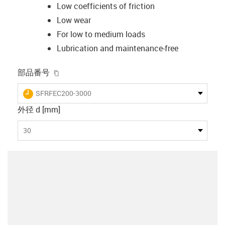
Low coefficients of friction
Low wear
For low to medium loads
Lubrication and maintenance-free
igus-icon-copy-clipboard
部品番号
igus-icon-lieferzeit
SFRFEC200-3000
外径 d [mm]
30