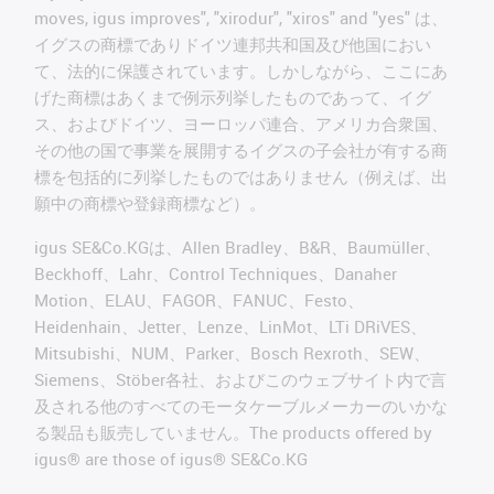
moves, igus improves", "xirodur", "xiros" and "yes" は、
イグスの商標でありドイツ連邦共和国及び他国におい
て、法的に保護されています。しかしながら、ここにあ
げた商標はあくまで例示列挙したものであって、イグ
ス、およびドイツ、ヨーロッパ連合、アメリカ合衆国、
その他の国で事業を展開するイグスの子会社が有する商
標を包括的に列挙したものではありません（例えば、出
願中の商標や登録商標など）。
igus SE&Co.KGは、Allen Bradley、B&R、Baumüller、
Beckhoff、Lahr、Control Techniques、Danaher
Motion、ELAU、FAGOR、FANUC、Festo、
Heidenhain、Jetter、Lenze、LinMot、LTi DRiVES、
Mitsubishi、NUM、Parker、Bosch Rexroth、SEW、
Siemens、Stöber各社、およびこのウェブサイト内で言
及される他のすべてのモータケーブルメーカーのいかな
る製品も販売していません。The products offered by
igus® are those of igus® SE&Co.KG