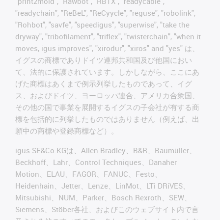
"print2mold", "Rawbot", "RBTX", "readycable",
"readychain", "ReBeL", "ReCyycle", "reguse", "robolink",
"Rohbot", "savfe", "speedigus", "superwise", "take the
dryway", "tribofilament", "triflex", "twisterchain", "when it
moves, igus improves", "xirodur", "xiros" and "yes" は、
イグスの商標でありドイツ連邦共和国及び他国におい
て、法的に保護されています。しかしながら、ここにあ
げた商標はあくまで例示列挙したものであって、イグ
ス、およびドイツ、ヨーロッパ連合、アメリカ合衆国、
その他の国で事業を展開するイグスの子会社が有する商
標を包括的に列挙したものではありません（例えば、出
願中の商標や登録商標など）。
igus SE&Co.KGは、Allen Bradley、B&R、Baumüller、
Beckhoff、Lahr、Control Techniques、Danaher
Motion、ELAU、FAGOR、FANUC、Festo、
Heidenhain、Jetter、Lenze、LinMot、LTi DRiVES、
Mitsubishi、NUM、Parker、Bosch Rexroth、SEW、
Siemens、Stöber各社、およびこのウェブサイト内で言