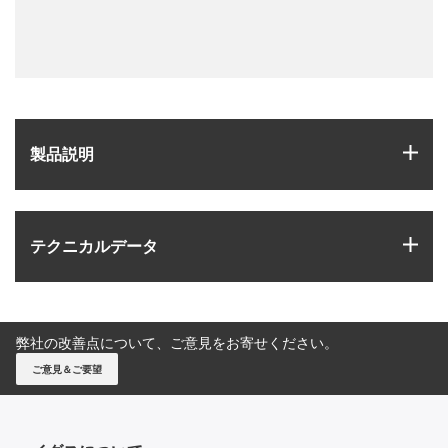
igus
製品説明
igus
テクニカルデータ
弊社の改善点について、ご意見をお寄せください。
ご意見＆ご要望