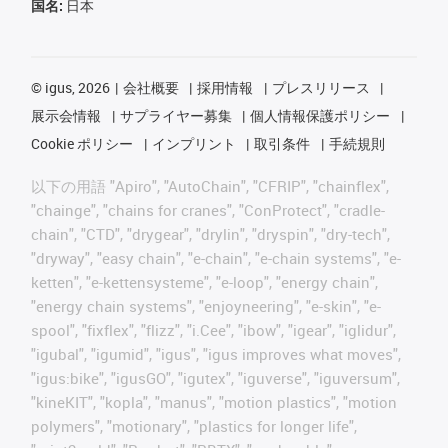
国名:
日本
©
igus, 2026
会社概要
採用情報
プレスリリース
展示会情報
サプライヤー募集
個人情報保護ポリシー
Cookie ポリシー
インプリント
取引条件
手続規則
以下の用語 "Apiro", "AutoChain", "CFRIP", "chainflex",
"chainge", "chains for cranes", "ConProtect", "cradle-
chain", "CTD", "drygear", "drylin", "dryspin", "dry-tech",
"dryway", "easy chain", "e-chain", "e-chain systems", "e-
ketten", "e-kettensysteme", "e-loop", "energy chain",
"energy chain systems", "enjoyneering", "e-skin", "e-
spool", "fixflex", "flizz", "i.Cee", "ibow", "igear", "iglidur",
"igubal", "igumid", "igus", "igus improves what moves",
"igus:bike", "igusGO", "igutex", "iguverse", "iguversum",
"kineKIT", "kopla", "manus", "motion plastics", "motion
polymers", "motionary", "plastics for longer life",