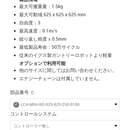
最大可搬重量：1.5kg
最大可動域 625 x 625 x 625 mm
自由度：3
最高速度：0.1m/s
繰り返し精度 ± 0.5mm
最低製品寿命：50万サイクル
従来のイグス製ガントリーロボットより軽量
オプションで利用可能
他のサイズに関してはお問い合わせください。
エナジーチェーンは付属していません。
igus-icon-copy-clipboard
部品番号
igus-icon-lieferzeit
LCA-MRA-RG-625-625-250-0100
コントロールシステム
コントローラー無し