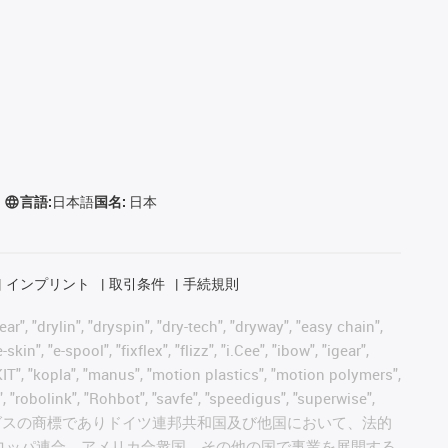
言語:
日本語
国名:
日本
インプリント
取引条件
手続規則
, "drylin", "dryspin", "dry-tech", "dryway", "easy chain",
", "e-spool", "fixflex", "flizz", "i.Cee", "ibow", "igear",
eKIT", "kopla", "manus", "motion plastics", "motion polymers",
, "robolink", "Rohbot", "savfe", "speedigus", "superwise",
 "xiros" and "yes" は、イグスの商標でありドイツ連邦共和国及び他国において、法的
ロッパ連合、アメリカ合衆国、その他の国で事業を展開する