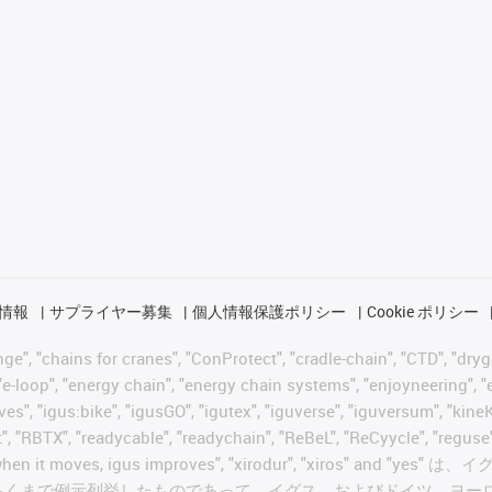
情報
サプライヤー募集
個人情報保護ポリシー
Cookie ポリシー
 "chains for cranes", "ConProtect", "cradle-chain", "CTD", "drygear"
-loop", "energy chain", "energy chain systems", "enjoyneering", "e-skin
ves", "igus:bike", "igusGO", "igutex", "iguverse", "iguversum", "kin
t", "RBTX", "readycable", "readychain", "ReBeL", "ReCyycle", "reguse"
wisterchain", "when it moves, igus improves", "xirodur",
あくまで例示列挙したものであって、イグス、およびドイツ、ヨー