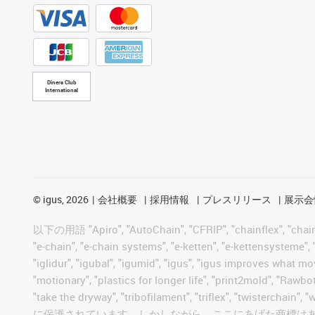
Diners Club
International
©
igus, 2026
会社概要
採用情報
プレスリリース
展示会
以下の用語 "Apiro", "AutoChain", "CFRIP", "chainflex", "chainge",
"e-chain", "e-chain systems", "e-ketten", "e-kettensysteme", "e
"iglidur", "igubal", "igumid", "igus", "igus improves what mo
"motionary", "plastics for longer life", "print2mold", "Rawbo
"take the dryway", "tribofilament", "triflex", "t
に保護されています。しかしながら、ここにあげた商標は