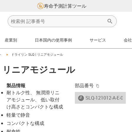
寿命予測計算ツール
産業別
日本国内の使用事例
サービス
会社
right
igus-icon-arrow-right
ト
ドライリン SLQ | リニアモジュール
 | リニアモジュール
igus-icon-copy-
製品情報
部品番号
耐トルク性、 無潤滑リニ
igus-icon-lieferzeit
SLQ-121012-A-E-0020
アモジュール、 低い取付
け高さとコンパクトな構成
軽量で静音
-icon-lupe
-icon-lupe
コンパクトな構成
耐食性