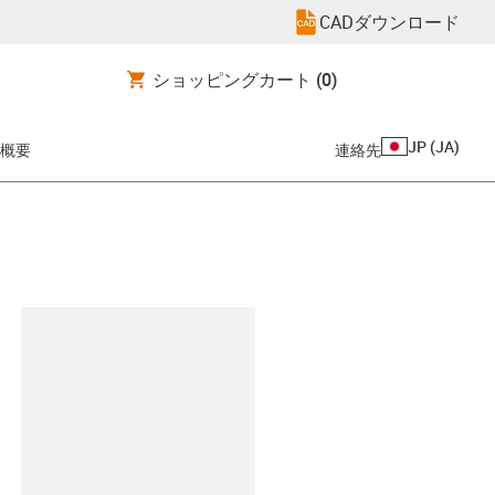
CADダウンロード
ショッピングカート
(0)
JP
(
JA
)
概要
連絡先
clipboard
-176-100