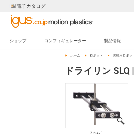
電子カタログ
ショップ
コンフィギュレーター
製品情報
igus-icon-arrow-right
igus-icon-arrow-right
igus-icon-arrow-
ホーム
ロボット
実験用ロボッ
ドライリン SLQ
igus
igus
2 から 1